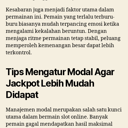
Kesabaran juga menjadi faktor utama dalam
permainan ini. Pemain yang terlalu terburu-
buru biasanya mudah terpancing emosi ketika
mengalami kekalahan beruntun. Dengan
menjaga ritme permainan tetap stabil, peluang
memperoleh kemenangan besar dapat lebih
terkontrol.
Tips Mengatur Modal Agar
Jackpot Lebih Mudah
Didapat
Manajemen modal merupakan salah satu kunci
utama dalam bermain slot online. Banyak
pemain gagal mendapatkan hasil maksimal