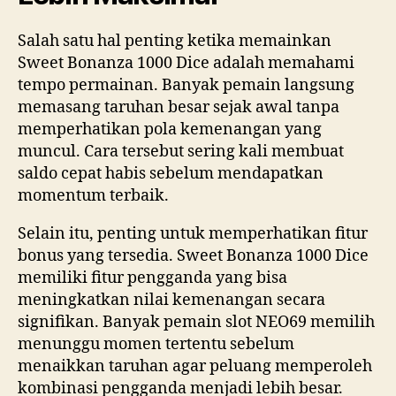
Salah satu hal penting ketika memainkan
Sweet Bonanza 1000 Dice adalah memahami
tempo permainan. Banyak pemain langsung
memasang taruhan besar sejak awal tanpa
memperhatikan pola kemenangan yang
muncul. Cara tersebut sering kali membuat
saldo cepat habis sebelum mendapatkan
momentum terbaik.
Selain itu, penting untuk memperhatikan fitur
bonus yang tersedia. Sweet Bonanza 1000 Dice
memiliki fitur pengganda yang bisa
meningkatkan nilai kemenangan secara
signifikan. Banyak pemain slot NEO69 memilih
menunggu momen tertentu sebelum
menaikkan taruhan agar peluang memperoleh
kombinasi pengganda menjadi lebih besar.