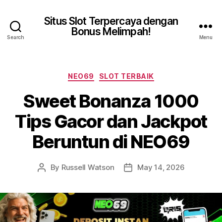
Situs Slot Terpercaya dengan
Bonus Melimpah!
Search
Menu
Categories
NEO69
SLOT TERBAIK
Sweet Bonanza 1000
Tips Gacor dan Jackpot
Beruntun di NEO69
By
Russell Watson
May 14, 2026
Post
Post
author
date