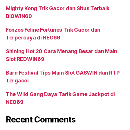
Mighty Kong Trik Gacor dan Situs Terbaik
BIOWIN69
Fonzos Feline Fortunes Trik Gacor dan
Terpercaya di NEO69
Shining Hot 20 Cara Menang Besar dan Main
Slot REDWIN69
Barn Festival Tips Main Slot GASWIN dan RTP
Tergacor
The Wild Gang Daya Tarik Game Jackpot di
NEO69
Recent Comments