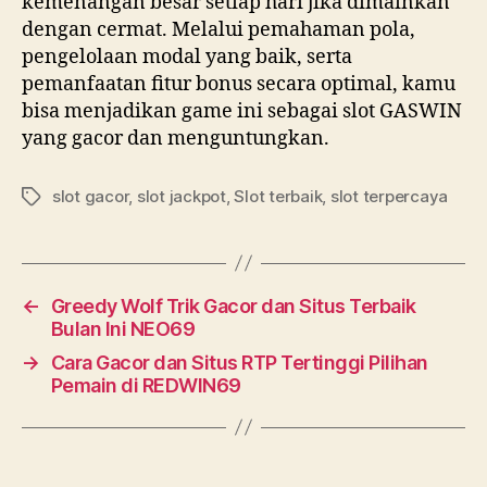
kemenangan besar setiap hari jika dimainkan
dengan cermat. Melalui pemahaman pola,
pengelolaan modal yang baik, serta
pemanfaatan fitur bonus secara optimal, kamu
bisa menjadikan game ini sebagai slot GASWIN
yang gacor dan menguntungkan.
slot gacor
,
slot jackpot
,
Slot terbaik
,
slot terpercaya
Tags
←
Greedy Wolf Trik Gacor dan Situs Terbaik
Bulan Ini NEO69
→
Cara Gacor dan Situs RTP Tertinggi Pilihan
Pemain di REDWIN69