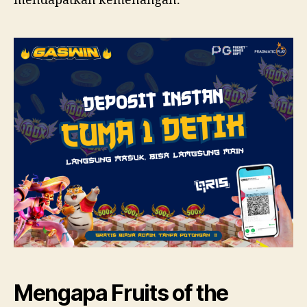
mendapatkan kemenangan.
Mengapa Fruits of the