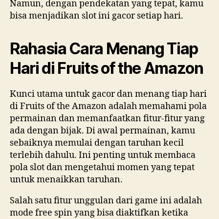
Namun, dengan pendekatan yang tepat, kamu
bisa menjadikan slot ini gacor setiap hari.
Rahasia Cara Menang Tiap
Hari di Fruits of the Amazon
Kunci utama untuk gacor dan menang tiap hari
di Fruits of the Amazon adalah memahami pola
permainan dan memanfaatkan fitur-fitur yang
ada dengan bijak. Di awal permainan, kamu
sebaiknya memulai dengan taruhan kecil
terlebih dahulu. Ini penting untuk membaca
pola slot dan mengetahui momen yang tepat
untuk menaikkan taruhan.
Salah satu fitur unggulan dari game ini adalah
mode free spin yang bisa diaktifkan ketika