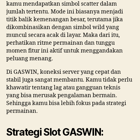
kamu mendapatkan simbol scatter dalam
jumlah tertentu. Mode ini biasanya menjadi
titik balik kemenangan besar, terutama jika
dikombinasikan dengan simbol wild yang
muncul secara acak di layar. Maka dari itu,
perhatikan ritme permainan dan tunggu
momen fitur ini aktif untuk menggandakan
peluang menang.
Di GASWIN, koneksi server yang cepat dan
stabil juga sangat membantu. Kamu tidak perlu
khawatir tentang lag atau gangguan teknis
yang bisa merusak pengalaman bermain.
Sehingga kamu bisa lebih fokus pada strategi
permainan.
Strategi Slot GASWIN: