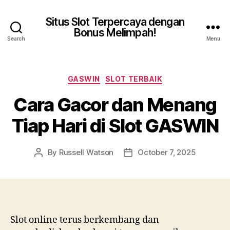
Situs Slot Terpercaya dengan
Bonus Melimpah!
Search
Menu
Categories
GASWIN
SLOT TERBAIK
Cara Gacor dan Menang
Tiap Hari di Slot GASWIN
By
Russell Watson
October 7, 2025
Post
Post
author
date
Slot online terus berkembang dan