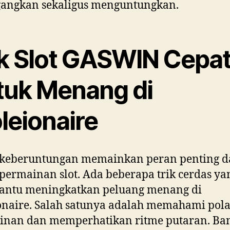
angkan sekaligus menguntungkan.
ik Slot GASWIN Cepa
tuk Menang di
leionaire
 keberuntungan memainkan peran penting 
 permainan slot. Ada beberapa trik cerdas ya
ntu meningkatkan peluang menang di
naire. Salah satunya adalah memahami pol
inan dan memperhatikan ritme putaran. Ba