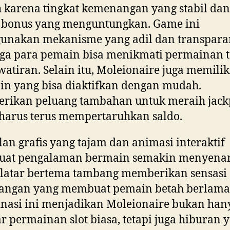
 karena tingkat kemenangan yang stabil dan
m bonus yang menguntungkan. Game ini
unakan mekanisme yang adil dan transpara
gga para pemain bisa menikmati permainan 
atiran. Selain itu, Moleionaire juga memiliki
pin yang bisa diaktifkan dengan mudah.
rikan peluang tambahan untuk meraih jack
harus terus mempertaruhkan saldo.
an grafis yang tajam dan animasi interaktif
at pengalaman bermain semakin menyena
 latar bertema tambang memberikan sensasi
langan yang membuat pemain betah berlama
nasi ini menjadikan Moleionaire bukan han
r permainan slot biasa, tetapi juga hiburan 