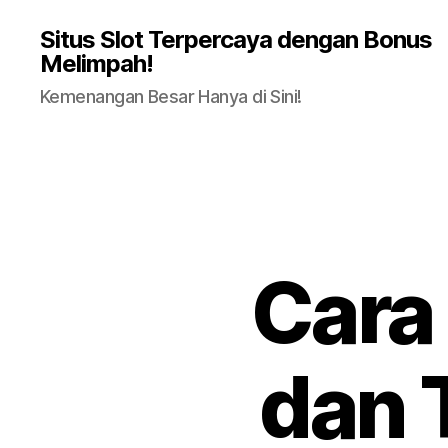
Situs Slot Terpercaya dengan Bonus
Melimpah!
Kemenangan Besar Hanya di Sini!
Cara
dan 