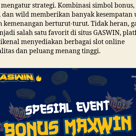
mengatur strategi. Kombinasi simbol bonus,
r, dan wild memberikan banyak kesempatan 
 kemenangan berturut-turut. Tidak heran, 
njadi salah satu favorit di situs GASWIN, pla
ikenal menyediakan berbagai slot online
litas dan peluang menang tinggi.