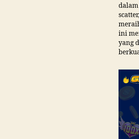
dalam 
scatte
meraih
ini me
yang d
berkua