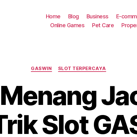
Home
Blog
Business
E-comm
Online Games
Pet Care
Prope
Categories
GASWIN
SLOT TERPERCAYA
 Menang Ja
Trik Slot G