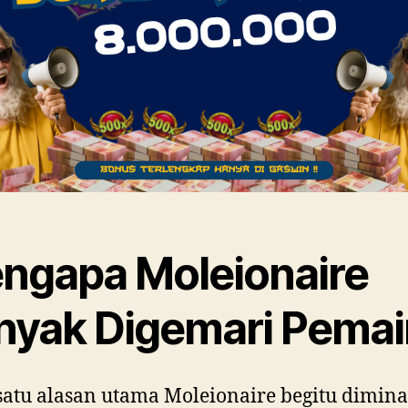
ngapa Moleionaire
nyak Digemari Pemai
satu alasan utama Moleionaire begitu dimina