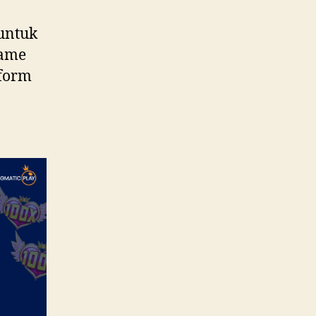
untuk
game
tform