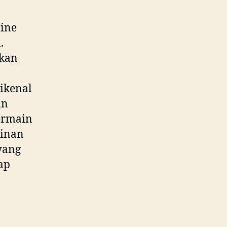
line
.
akan
dikenal
an
ermain
ainan
yang
ap