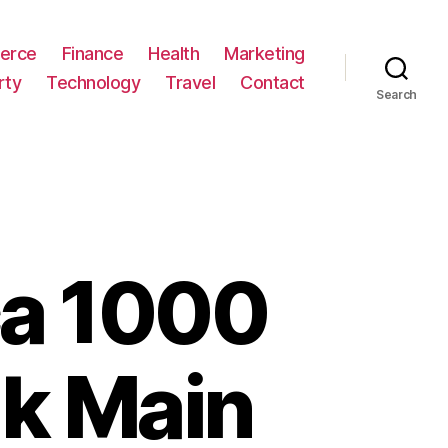
erce
Finance
Health
Marketing
rty
Technology
Travel
Contact
Search
ca 1000
uk Main