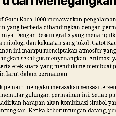
ru dan Menegangka
 of Gatot Kaca 1000 menawarkan pengalama
in yang berbeda dibandingkan dengan per
ainnya. Dengan desain grafis yang menampil
 mitologi dan kekuatan sang tokoh Gatot Kac
inan ini mampu menciptakan atmosfer yang
angkan sekaligus menyenangkan. Animasi y
 serta efek suara yang mendukung membuat 
in larut dalam permainan.
k pemain mengaku merasakan sensasi tersen
 memutar gulungan permainan ini. Setiap pu
adirkan harapan akan kombinasi simbol ya
ntungkan. Ketika keberuntungan datang, p