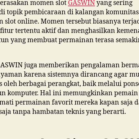
merasakan momen slot
GASWIN
yang sering
i topik pembicaraan di kalangan komunitas
 slot online. Momen tersebut biasanya terja
 fitur tertentu aktif dan menghasilkan keme
tun yang membuat permainan terasa semaki
 GASWIN juga memberikan pengalaman berm
nyaman karena sistemnya dirancang agar m
s oleh berbagai perangkat, baik melalui pons
n komputer. Hal ini memungkinkan pemain
ati permainan favorit mereka kapan saja d
aja tanpa hambatan teknis yang berarti.