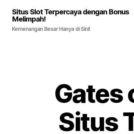
Situs Slot Terpercaya dengan Bonus
Melimpah!
Kemenangan Besar Hanya di Sini!
Gates 
Situs 