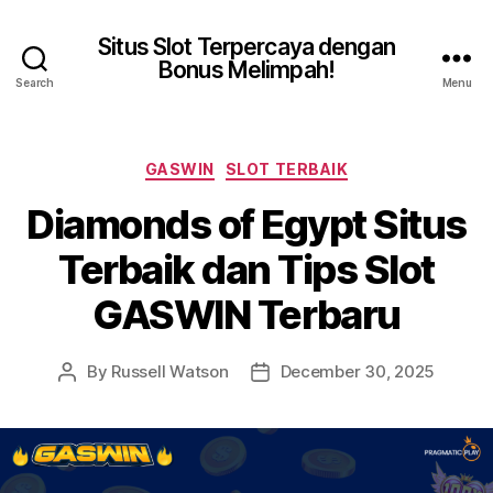
Situs Slot Terpercaya dengan
Bonus Melimpah!
Search
Menu
Categories
GASWIN
SLOT TERBAIK
Diamonds of Egypt Situs
Terbaik dan Tips Slot
GASWIN Terbaru
By
Russell Watson
December 30, 2025
Post
Post
author
date