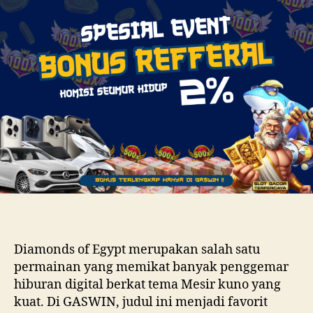
Diamonds of Egypt merupakan salah satu
permainan yang memikat banyak penggemar
hiburan digital berkat tema Mesir kuno yang
kuat. Di GASWIN, judul ini menjadi favorit