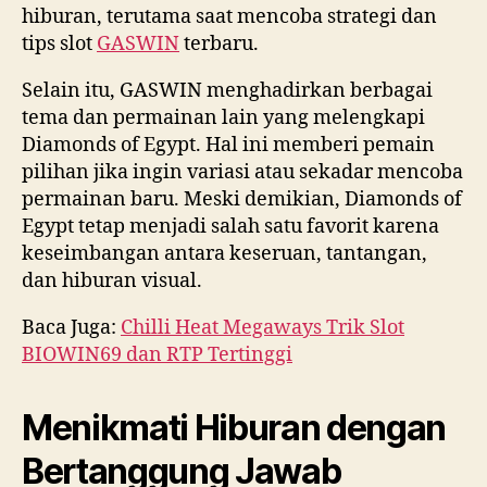
hiburan, terutama saat mencoba strategi dan
tips slot
GASWIN
terbaru.
Selain itu, GASWIN menghadirkan berbagai
tema dan permainan lain yang melengkapi
Diamonds of Egypt. Hal ini memberi pemain
pilihan jika ingin variasi atau sekadar mencoba
permainan baru. Meski demikian, Diamonds of
Egypt tetap menjadi salah satu favorit karena
keseimbangan antara keseruan, tantangan,
dan hiburan visual.
Baca Juga:
Chilli Heat Megaways Trik Slot
BIOWIN69 dan RTP Tertinggi
Menikmati Hiburan dengan
Bertanggung Jawab