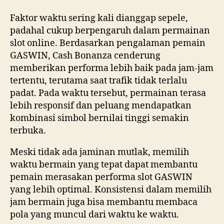
Faktor waktu sering kali dianggap sepele,
padahal cukup berpengaruh dalam permainan
slot online. Berdasarkan pengalaman pemain
GASWIN, Cash Bonanza cenderung
memberikan performa lebih baik pada jam-jam
tertentu, terutama saat trafik tidak terlalu
padat. Pada waktu tersebut, permainan terasa
lebih responsif dan peluang mendapatkan
kombinasi simbol bernilai tinggi semakin
terbuka.
Meski tidak ada jaminan mutlak, memilih
waktu bermain yang tepat dapat membantu
pemain merasakan performa slot GASWIN
yang lebih optimal. Konsistensi dalam memilih
jam bermain juga bisa membantu membaca
pola yang muncul dari waktu ke waktu.