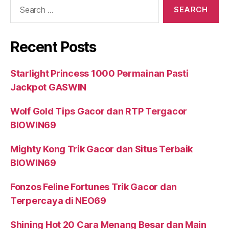
Search
for:
Recent Posts
Starlight Princess 1000 Permainan Pasti
Jackpot GASWIN
Wolf Gold Tips Gacor dan RTP Tergacor
BIOWIN69
Mighty Kong Trik Gacor dan Situs Terbaik
BIOWIN69
Fonzos Feline Fortunes Trik Gacor dan
Terpercaya di NEO69
Shining Hot 20 Cara Menang Besar dan Main