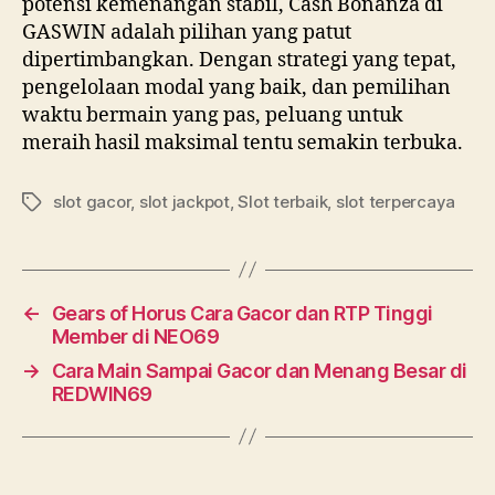
potensi kemenangan stabil, Cash Bonanza di
GASWIN adalah pilihan yang patut
dipertimbangkan. Dengan strategi yang tepat,
pengelolaan modal yang baik, dan pemilihan
waktu bermain yang pas, peluang untuk
meraih hasil maksimal tentu semakin terbuka.
slot gacor
,
slot jackpot
,
Slot terbaik
,
slot terpercaya
Tags
←
Gears of Horus Cara Gacor dan RTP Tinggi
Member di NEO69
→
Cara Main Sampai Gacor dan Menang Besar di
REDWIN69