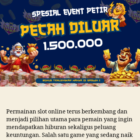
Permainan slot online terus berkembang dan
menjadi pilihan utama para pemain yang ingin
mendapatkan hiburan sekaligus peluang
keuntungan. Salah satu game yang sedang naik