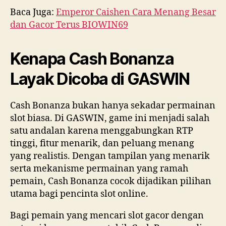
Baca Juga:
Emperor Caishen Cara Menang Besar
dan Gacor Terus BIOWIN69
Kenapa Cash Bonanza
Layak Dicoba di GASWIN
Cash Bonanza bukan hanya sekadar permainan
slot biasa. Di GASWIN, game ini menjadi salah
satu andalan karena menggabungkan RTP
tinggi, fitur menarik, dan peluang menang
yang realistis. Dengan tampilan yang menarik
serta mekanisme permainan yang ramah
pemain, Cash Bonanza cocok dijadikan pilihan
utama bagi pencinta slot online.
Bagi pemain yang mencari slot gacor dengan