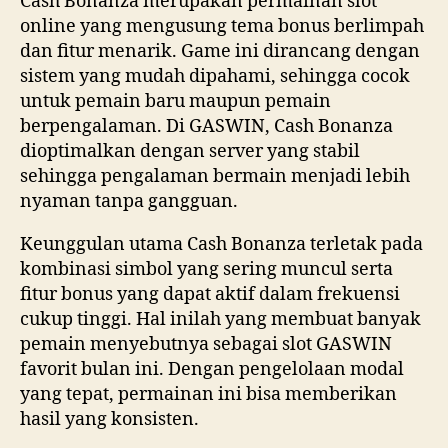
Cash Bonanza merupakan permainan slot
online yang mengusung tema bonus berlimpah
dan fitur menarik. Game ini dirancang dengan
sistem yang mudah dipahami, sehingga cocok
untuk pemain baru maupun pemain
berpengalaman. Di GASWIN, Cash Bonanza
dioptimalkan dengan server yang stabil
sehingga pengalaman bermain menjadi lebih
nyaman tanpa gangguan.
Keunggulan utama Cash Bonanza terletak pada
kombinasi simbol yang sering muncul serta
fitur bonus yang dapat aktif dalam frekuensi
cukup tinggi. Hal inilah yang membuat banyak
pemain menyebutnya sebagai slot GASWIN
favorit bulan ini. Dengan pengelolaan modal
yang tepat, permainan ini bisa memberikan
hasil yang konsisten.