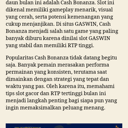
daun bulan ini adalah Cash Bonanza. Slot ini
dikenal memiliki gameplay menarik, visual
yang cerah, serta potensi kemenangan yang
cukup menjanjikan. Di situs GASWIN, Cash
Bonanza menjadi salah satu game yang paling
banyak diburu karena dinilai slot GASWIN
yang stabil dan memiliki RTP tinggi.
Popularitas Cash Bonanza tidak datang begitu
saja. Banyak pemain merasakan performa
permainan yang konsisten, terutama saat
dimainkan dengan strategi yang tepat dan
waktu yang pas. Oleh karena itu, memahami
tips slot gacor dan RTP tertinggi bulan ini
menjadi langkah penting bagi siapa pun yang
ingin memaksimalkan peluang menang.