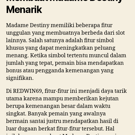
Menarik
Madame Destiny memiliki beberapa fitur
unggulan yang membuatnya berbeda dari slot
lainnya. Salah satunya adalah fitur simbol
khusus yang dapat meningkatkan peluang
menang. Ketika simbol tertentu muncul dalam
jumlah yang tepat, pemain bisa mendapatkan
bonus atau pengganda kemenangan yang
signifikan.
Di REDWIN69, fitur-fitur ini menjadi daya tarik
utama karena mampu memberikan kejutan
berupa kemenangan besar dalam waktu
singkat. Banyak pemain yang awalnya
bermain santai justru mendapatkan hasil di
luar dugaan berkat fitur-fitur tersebut. Hal