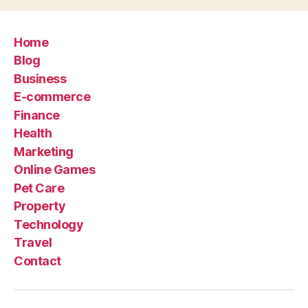
Home
Blog
Business
E-commerce
Finance
Health
Marketing
Online Games
Pet Care
Property
Technology
Travel
Contact