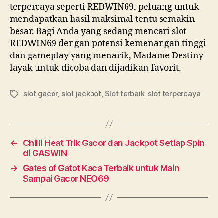
terpercaya seperti REDWIN69, peluang untuk
mendapatkan hasil maksimal tentu semakin
besar. Bagi Anda yang sedang mencari slot
REDWIN69 dengan potensi kemenangan tinggi
dan gameplay yang menarik, Madame Destiny
layak untuk dicoba dan dijadikan favorit.
slot gacor
,
slot jackpot
,
Slot terbaik
,
slot terpercaya
Tags
←
Chilli Heat Trik Gacor dan Jackpot Setiap Spin
di GASWIN
→
Gates of Gatot Kaca Terbaik untuk Main
Sampai Gacor NEO69