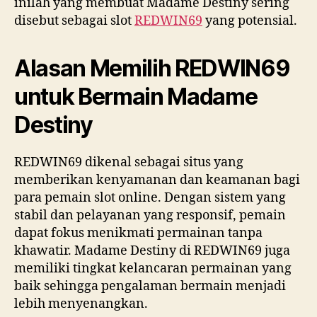
inilah yang membuat Madame Destiny sering
disebut sebagai slot
REDWIN69
yang potensial.
Alasan Memilih REDWIN69
untuk Bermain Madame
Destiny
REDWIN69 dikenal sebagai situs yang
memberikan kenyamanan dan keamanan bagi
para pemain slot online. Dengan sistem yang
stabil dan pelayanan yang responsif, pemain
dapat fokus menikmati permainan tanpa
khawatir. Madame Destiny di REDWIN69 juga
memiliki tingkat kelancaran permainan yang
baik sehingga pengalaman bermain menjadi
lebih menyenangkan.