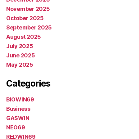
November 2025
October 2025
September 2025
August 2025
July 2025
June 2025
May 2025
Categories
BIOWIN69
Business
GASWIN
NEO69
REDWIN69