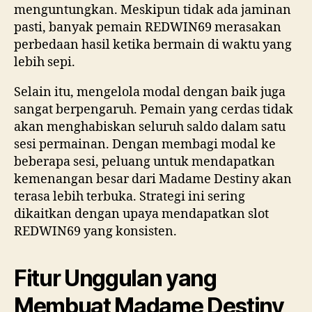
menguntungkan. Meskipun tidak ada jaminan
pasti, banyak pemain REDWIN69 merasakan
perbedaan hasil ketika bermain di waktu yang
lebih sepi.
Selain itu, mengelola modal dengan baik juga
sangat berpengaruh. Pemain yang cerdas tidak
akan menghabiskan seluruh saldo dalam satu
sesi permainan. Dengan membagi modal ke
beberapa sesi, peluang untuk mendapatkan
kemenangan besar dari Madame Destiny akan
terasa lebih terbuka. Strategi ini sering
dikaitkan dengan upaya mendapatkan slot
REDWIN69 yang konsisten.
Fitur Unggulan yang
Membuat Madame Destiny