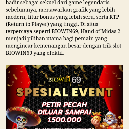
hadir sebagai sekuel dari game legendaris
sebelumnya, menawarkan grafik yang lebih
modern, fitur bonus yang lebih seru, serta RTP
(Return to Player) yang tinggi. Di situs
terpercaya seperti BIOWIN69, Hand of Midas 2
menjadi pilihan utama bagi pemain yang
mengincar kemenangan besar dengan trik slot
BIOWIN69 yang efektif.