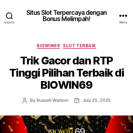
Situs Slot Terpercaya dengan
Bonus Melimpah!
Search
Menu
Categories
BIOWIN69
SLOT TERBAIK
Trik Gacor dan RTP
Tinggi Pilihan Terbaik di
BIOWIN69
By
Russell Watson
July 25, 2025
Post
Post
author
date