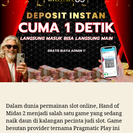
Dalam dunia permainan slot online, Hand of
Midas 2 menjadi salah satu game yang sedang
naik daun di kalangan pecinta judi slot. Game
besutan provider ternama Pragmatic Play ini