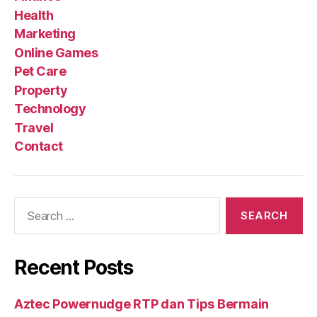
Health
Marketing
Online Games
Pet Care
Property
Technology
Travel
Contact
Search
for:
Recent Posts
Aztec Powernudge RTP dan Tips Bermain