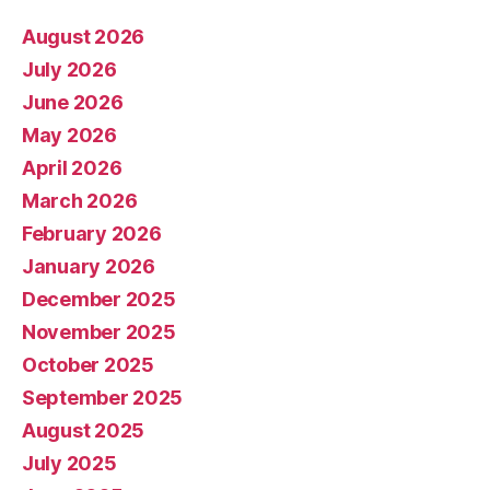
August 2026
July 2026
June 2026
May 2026
April 2026
March 2026
February 2026
January 2026
December 2025
November 2025
October 2025
September 2025
August 2025
July 2025