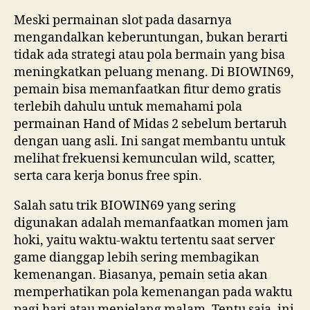
Meski permainan slot pada dasarnya
mengandalkan keberuntungan, bukan berarti
tidak ada strategi atau pola bermain yang bisa
meningkatkan peluang menang. Di BIOWIN69,
pemain bisa memanfaatkan fitur demo gratis
terlebih dahulu untuk memahami pola
permainan Hand of Midas 2 sebelum bertaruh
dengan uang asli. Ini sangat membantu untuk
melihat frekuensi kemunculan wild, scatter,
serta cara kerja bonus free spin.
Salah satu trik BIOWIN69 yang sering
digunakan adalah memanfaatkan momen jam
hoki, yaitu waktu-waktu tertentu saat server
game dianggap lebih sering membagikan
kemenangan. Biasanya, pemain setia akan
memperhatikan pola kemenangan pada waktu
pagi hari atau menjelang malam. Tentu saja, ini