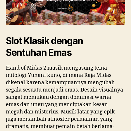
Slot Klasik dengan
Sentuhan Emas
Hand of Midas 2 masih mengusung tema
mitologi Yunani kuno, di mana Raja Midas
dikenal karena kemampuannya mengubah
segala sesuatu menjadi emas. Desain visualnya
sangat memukau dengan dominasi warna
emas dan ungu yang menciptakan kesan
megah dan misterius. Musik latar yang epik
juga menambah atmosfer permainan yang
dramatis, membuat pemain betah berlama-