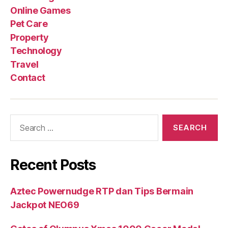
Online Games
Pet Care
Property
Technology
Travel
Contact
Search
for:
Recent Posts
Aztec Powernudge RTP dan Tips Bermain
Jackpot NEO69