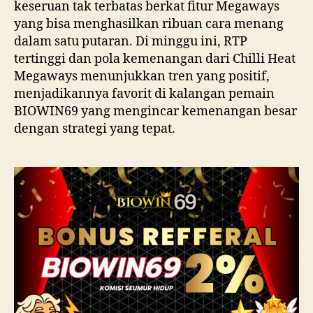
keseruan tak terbatas berkat fitur Megaways
yang bisa menghasilkan ribuan cara menang
dalam satu putaran. Di minggu ini, RTP
tertinggi dan pola kemenangan dari Chilli Heat
Megaways menunjukkan tren yang positif,
menjadikannya favorit di kalangan pemain
BIOWIN69 yang mengincar kemenangan besar
dengan strategi yang tepat.