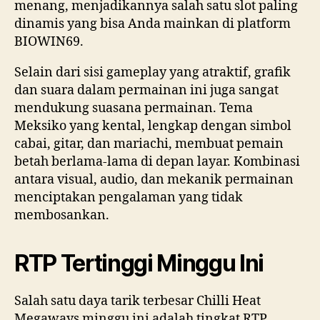
menang, menjadikannya salah satu slot paling
dinamis yang bisa Anda mainkan di platform
BIOWIN69.
Selain dari sisi gameplay yang atraktif, grafik
dan suara dalam permainan ini juga sangat
mendukung suasana permainan. Tema
Meksiko yang kental, lengkap dengan simbol
cabai, gitar, dan mariachi, membuat pemain
betah berlama-lama di depan layar. Kombinasi
antara visual, audio, dan mekanik permainan
menciptakan pengalaman yang tidak
membosankan.
RTP Tertinggi Minggu Ini
Salah satu daya tarik terbesar Chilli Heat
Megaways minggu ini adalah tingkat RTP