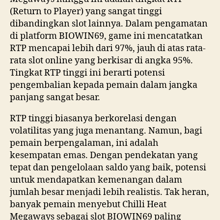
(Return to Player) yang sangat tinggi
dibandingkan slot lainnya. Dalam pengamatan
di platform BIOWIN69, game ini mencatatkan
RTP mencapai lebih dari 97%, jauh di atas rata-
rata slot online yang berkisar di angka 95%.
Tingkat RTP tinggi ini berarti potensi
pengembalian kepada pemain dalam jangka
panjang sangat besar.
RTP tinggi biasanya berkorelasi dengan
volatilitas yang juga menantang. Namun, bagi
pemain berpengalaman, ini adalah
kesempatan emas. Dengan pendekatan yang
tepat dan pengelolaan saldo yang baik, potensi
untuk mendapatkan kemenangan dalam
jumlah besar menjadi lebih realistis. Tak heran,
banyak pemain menyebut Chilli Heat
Megaways sebagai slot BIOWIN69 paling