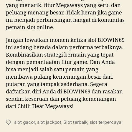
yang menarik, fitur Megaways yang seru, dan
peluang menang besar. Tidak heran jika game
ini menjadi perbincangan hangat di komunitas
pemain slot online.
Jangan lewatkan momen ketika slot BIOWIN69
ini sedang berada dalam performa terbaiknya.
Kombinasikan strategi bermain yang tepat
dengan pemanfaatan fitur game. Dan Anda
bisa menjadi salah satu pemain yang
membawa pulang kemenangan besar dari
putaran yang tampak sederhana. Segera
daftarkan diri Anda di BIOWIN69 dan rasakan
sendiri keseruan dan peluang kemenangan
dari Chilli Heat Megaways!
slot gacor
,
slot jackpot
,
Slot terbaik
,
slot terpercaya
Tags