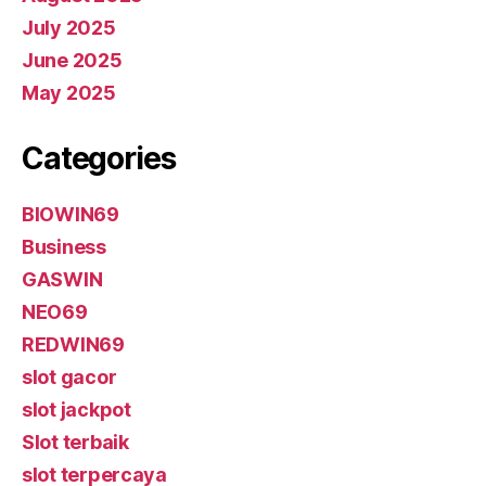
July 2025
June 2025
May 2025
Categories
BIOWIN69
Business
GASWIN
NEO69
REDWIN69
slot gacor
slot jackpot
Slot terbaik
slot terpercaya