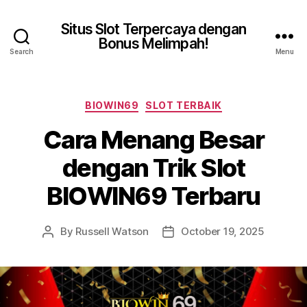
Situs Slot Terpercaya dengan
Bonus Melimpah!
Search
Menu
Categories
BIOWIN69
SLOT TERBAIK
Cara Menang Besar
dengan Trik Slot
BIOWIN69 Terbaru
By
Russell Watson
October 19, 2025
Post
Post
author
date