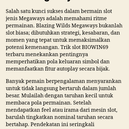
Salah satu kunci sukses dalam bermain slot
jenis Megaways adalah memahami ritme
permainan. Blazing Wilds Megaways bukanlah
slot biasa; dibutuhkan strategi, kesabaran, dan
momen yang tepat untuk memaksimalkan
potensi kemenangan. Trik slot BIOWIN69
terbaru menekankan pentingnya
memperhatikan pola keluaran simbol dan
memanfaatkan fitur autoplay secara bijak.
Banyak pemain berpengalaman menyarankan
untuk tidak langsung bertaruh dalam jumlah
besar. Mulailah dengan taruhan kecil untuk
membaca pola permainan. Setelah
mendapatkan feel atau irama dari mesin slot,
barulah tingkatkan nominal taruhan secara
bertahap. Pendekatan ini seringkali