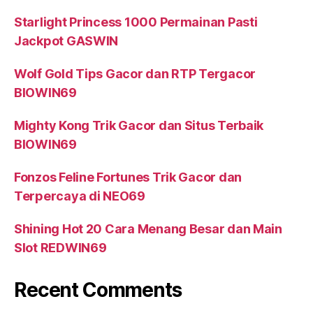
Starlight Princess 1000 Permainan Pasti
Jackpot GASWIN
Wolf Gold Tips Gacor dan RTP Tergacor
BIOWIN69
Mighty Kong Trik Gacor dan Situs Terbaik
BIOWIN69
Fonzos Feline Fortunes Trik Gacor dan
Terpercaya di NEO69
Shining Hot 20 Cara Menang Besar dan Main
Slot REDWIN69
Recent Comments