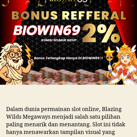
Dalam dunia permainan slot online, Blazing
Wilds Megaways menjadi salah satu pilihan
paling menarik dan menantang. Slot ini tidak
hanya menawarkan tampilan visual yang