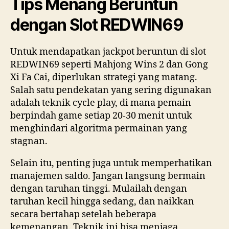
Tips Menang Beruntun
dengan Slot REDWIN69
Untuk mendapatkan jackpot beruntun di slot
REDWIN69 seperti Mahjong Wins 2 dan Gong
Xi Fa Cai, diperlukan strategi yang matang.
Salah satu pendekatan yang sering digunakan
adalah teknik cycle play, di mana pemain
berpindah game setiap 20-30 menit untuk
menghindari algoritma permainan yang
stagnan.
Selain itu, penting juga untuk memperhatikan
manajemen saldo. Jangan langsung bermain
dengan taruhan tinggi. Mulailah dengan
taruhan kecil hingga sedang, dan naikkan
secara bertahap setelah beberapa
kemenangan. Teknik ini bisa menjaga