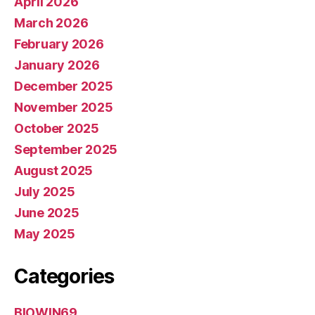
April 2026
March 2026
February 2026
January 2026
December 2025
November 2025
October 2025
September 2025
August 2025
July 2025
June 2025
May 2025
Categories
BIOWIN69