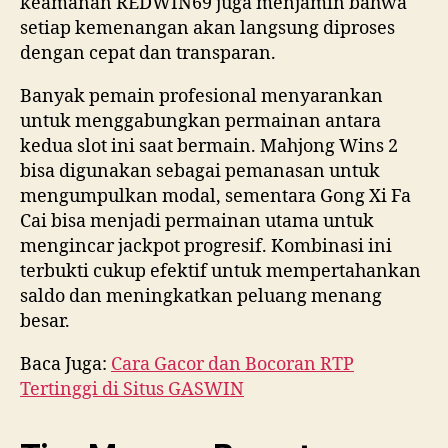
keamanan REDWIN69 juga menjamin bahwa
setiap kemenangan akan langsung diproses
dengan cepat dan transparan.
Banyak pemain profesional menyarankan
untuk menggabungkan permainan antara
kedua slot ini saat bermain. Mahjong Wins 2
bisa digunakan sebagai pemanasan untuk
mengumpulkan modal, sementara Gong Xi Fa
Cai bisa menjadi permainan utama untuk
mengincar jackpot progresif. Kombinasi ini
terbukti cukup efektif untuk mempertahankan
saldo dan meningkatkan peluang menang
besar.
Baca Juga:
Cara Gacor dan Bocoran RTP
Tertinggi di Situs GASWIN