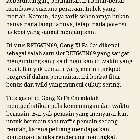
keberuntungan, permainan ini benar-benar
membawa suasana perayaan Imlek yang
meriah. Namun, daya tarik sebenarnya bukan
hanya pada tampilannya, tetapi pada potensi
jackpot yang sangat menjanjikan.
Di situs REDWIN69, Gong Xi Fa Cai dikenal
sebagai salah satu slot REDWIN69 yang sangat
menguntungkan jika dimainkan di waktu yang
tepat. Banyak pemain yang meraih jackpot
progresif dalam permainan ini berkat fitur
bonus dan wild yang muncul cukup sering.
Trik gacor di Gong Xi Fa Cai adalah
memperhatikan pola kemenangan dan waktu
bermain. Banyak pemain yang menyarankan
untuk bermain saat traffic pemain sedang
rendah, karena peluang mendapatkan
kombinasi langka cenderung meningkat.