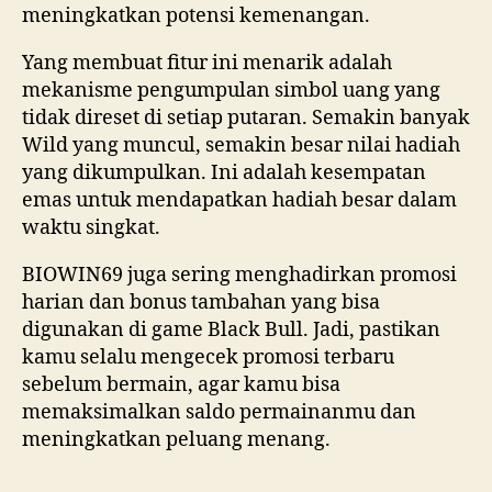
meningkatkan potensi kemenangan.
Yang membuat fitur ini menarik adalah
mekanisme pengumpulan simbol uang yang
tidak direset di setiap putaran. Semakin banyak
Wild yang muncul, semakin besar nilai hadiah
yang dikumpulkan. Ini adalah kesempatan
emas untuk mendapatkan hadiah besar dalam
waktu singkat.
BIOWIN69 juga sering menghadirkan promosi
harian dan bonus tambahan yang bisa
digunakan di game Black Bull. Jadi, pastikan
kamu selalu mengecek promosi terbaru
sebelum bermain, agar kamu bisa
memaksimalkan saldo permainanmu dan
meningkatkan peluang menang.