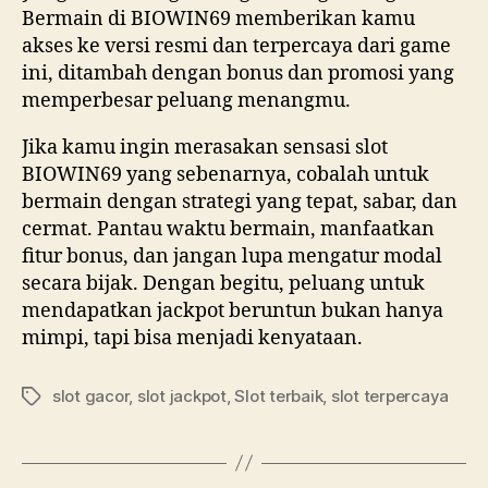
Bermain di BIOWIN69 memberikan kamu
akses ke versi resmi dan terpercaya dari game
ini, ditambah dengan bonus dan promosi yang
memperbesar peluang menangmu.
Jika kamu ingin merasakan sensasi slot
BIOWIN69 yang sebenarnya, cobalah untuk
bermain dengan strategi yang tepat, sabar, dan
cermat. Pantau waktu bermain, manfaatkan
fitur bonus, dan jangan lupa mengatur modal
secara bijak. Dengan begitu, peluang untuk
mendapatkan jackpot beruntun bukan hanya
mimpi, tapi bisa menjadi kenyataan.
slot gacor
,
slot jackpot
,
Slot terbaik
,
slot terpercaya
Tags