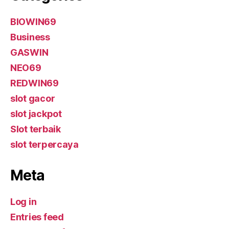
BIOWIN69
Business
GASWIN
NEO69
REDWIN69
slot gacor
slot jackpot
Slot terbaik
slot terpercaya
Meta
Log in
Entries feed