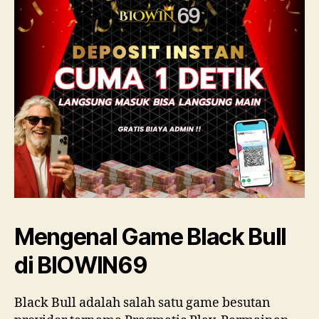
Mengenal Game Black Bull
di BIOWIN69
Black Bull adalah salah satu game besutan