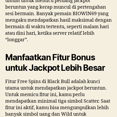
umum untuk memicu peluang jackpot
beruntun yang kerap muncul di pertengahan
sesi bermain. Banyak pemain BIOWIN69 yang
mengaku mendapatkan hasil maksimal dengan
bermain di waktu tertentu, seperti malam hari
atau dini hari, ketika server relatif lebih
“longgar”.
Manfaatkan Fitur Bonus
untuk Jackpot Lebih Besar
Fitur Free Spins di Black Bull adalah kunci
utama untuk mendapatkan jackpot beruntun.
Untuk memicu fitur ini, kamu perlu
mendapatkan minimal tiga simbol Scatter. Saat
fitur ini aktif, kamu bisa mengumpulkan lebih
banyak simbol uang dan Wild untuk