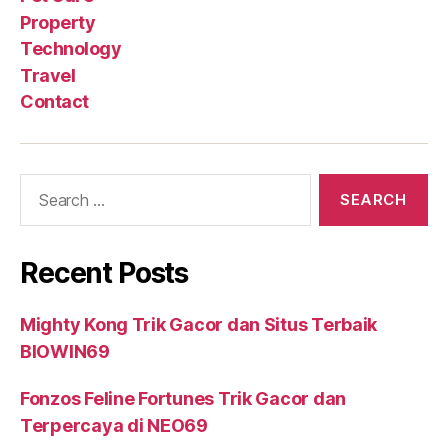
Property
Technology
Travel
Contact
Search
for:
Recent Posts
Mighty Kong Trik Gacor dan Situs Terbaik
BIOWIN69
Fonzos Feline Fortunes Trik Gacor dan
Terpercaya di NEO69