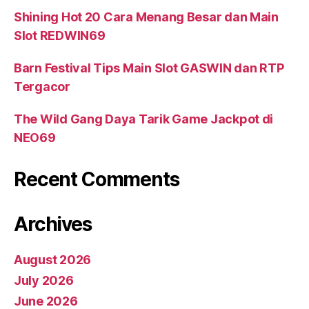
Shining Hot 20 Cara Menang Besar dan Main
Slot REDWIN69
Barn Festival Tips Main Slot GASWIN dan RTP
Tergacor
The Wild Gang Daya Tarik Game Jackpot di
NEO69
Recent Comments
Archives
August 2026
July 2026
June 2026