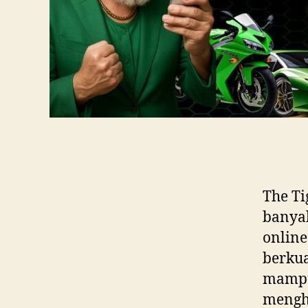
The Ti
banyak
online
berkua
mampu
menghi