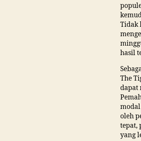
popule
kemud
Tidak 
mengen
mingg
hasil 
Sebaga
The T
dapat 
Pemah
modal 
oleh 
tepat
yang l