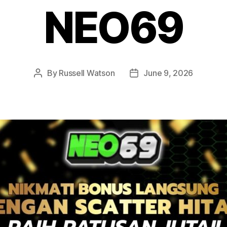
NEO69
By
Russell Watson
June 9, 2026
Post
Post
author
date