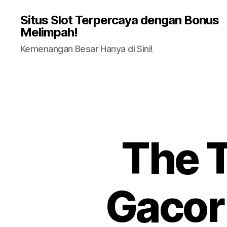
Situs Slot Terpercaya dengan Bonus
Melimpah!
Kemenangan Besar Hanya di Sini!
The T
Gacor