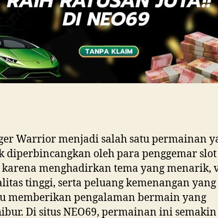
ger Warrior menjadi salah satu permainan y
 diperbincangkan oleh para penggemar slot
 karena menghadirkan tema yang menarik, v
litas tinggi, serta peluang kemenangan yang
 memberikan pengalaman bermain yang
bur. Di situs NEO69, permainan ini semakin