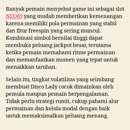
Banyak pemain menyebut game ini sebagai slot
NEO69
yang mudah memberikan kemenangan
karena memiliki pola permainan yang stabil
dan fitur freespin yang sering muncul.
Kombinasi simbol bernilai tinggi dapat
membuka peluang jackpot besar, terutama
ketika pemain memahami ritme permainan
dan memanfaatkan momen yang tepat untuk
menaikkan taruhan.
Selain itu, tingkat volatilitas yang seimbang
membuat Disco Lady cocok dimainkan oleh
pemula maupun pemain berpengalaman.
Tidak perlu strategi rumit, cukup pahami alur
permainan dan kelola modal dengan baik
untuk memaksimalkan peluang menang.