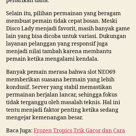
penarikan dana.
Selain itu, pilihan permainan yang beragam
membuat pemain tidak cepat bosan. Meski
Disco Lady menjadi favorit, masih banyak game
lain yang bisa dicoba untuk variasi. Dukungan
layanan pelanggan yang responsif juga
menjadi nilai tambah karena membantu
pemain ketika mengalami kendala.
Banyak pemain merasa bahwa slot NEO69
memberikan suasana bermain yang lebih
kondusif. Server yang stabil memastikan
permainan berjalan lancar, sehingga fokus
tidak terganggu oleh masalah teknis. Hal ini
tentu menjadi faktor penting ketika sedang
mengejar kemenangan besar.
Baca Juga:
Frozen Tropics Trik Gacor dan Cara