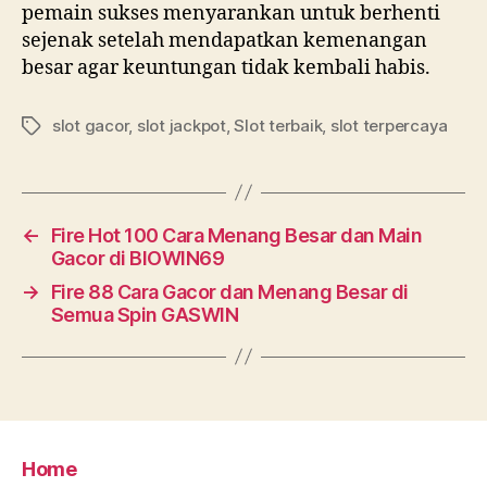
pemain sukses menyarankan untuk berhenti
sejenak setelah mendapatkan kemenangan
besar agar keuntungan tidak kembali habis.
slot gacor
,
slot jackpot
,
Slot terbaik
,
slot terpercaya
Tags
←
Fire Hot 100 Cara Menang Besar dan Main
Gacor di BIOWIN69
→
Fire 88 Cara Gacor dan Menang Besar di
Semua Spin GASWIN
Home