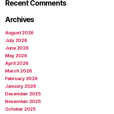
Recent Comments
Archives
August 2026
July 2026
June 2026
May 2026
April 2026
March 2026
February 2026
January 2026
December 2025
November 2025
October 2025