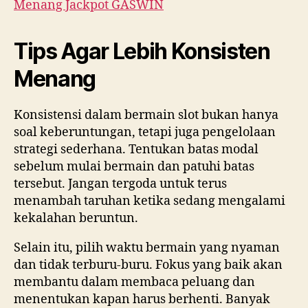
Menang Jackpot GASWIN
Tips Agar Lebih Konsisten
Menang
Konsistensi dalam bermain slot bukan hanya
soal keberuntungan, tetapi juga pengelolaan
strategi sederhana. Tentukan batas modal
sebelum mulai bermain dan patuhi batas
tersebut. Jangan tergoda untuk terus
menambah taruhan ketika sedang mengalami
kekalahan beruntun.
Selain itu, pilih waktu bermain yang nyaman
dan tidak terburu-buru. Fokus yang baik akan
membantu dalam membaca peluang dan
menentukan kapan harus berhenti. Banyak