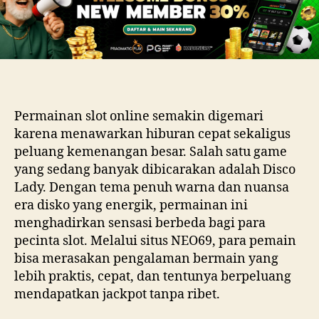
Permainan slot online semakin digemari
karena menawarkan hiburan cepat sekaligus
peluang kemenangan besar. Salah satu game
yang sedang banyak dibicarakan adalah Disco
Lady. Dengan tema penuh warna dan nuansa
era disko yang energik, permainan ini
menghadirkan sensasi berbeda bagi para
pecinta slot. Melalui situs NEO69, para pemain
bisa merasakan pengalaman bermain yang
lebih praktis, cepat, dan tentunya berpeluang
mendapatkan jackpot tanpa ribet.