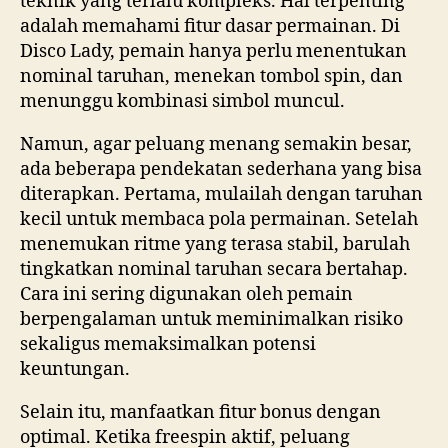
teknik yang terlalu kompleks. Hal terpenting
adalah memahami fitur dasar permainan. Di
Disco Lady, pemain hanya perlu menentukan
nominal taruhan, menekan tombol spin, dan
menunggu kombinasi simbol muncul.
Namun, agar peluang menang semakin besar,
ada beberapa pendekatan sederhana yang bisa
diterapkan. Pertama, mulailah dengan taruhan
kecil untuk membaca pola permainan. Setelah
menemukan ritme yang terasa stabil, barulah
tingkatkan nominal taruhan secara bertahap.
Cara ini sering digunakan oleh pemain
berpengalaman untuk meminimalkan risiko
sekaligus memaksimalkan potensi
keuntungan.
Selain itu, manfaatkan fitur bonus dengan
optimal. Ketika freespin aktif, peluang