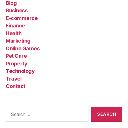
Blog
Business
E-commerce
Finance
Health
Marketing
Online Games
Pet Care
Property
Technology
Travel
Contact
Search
for: