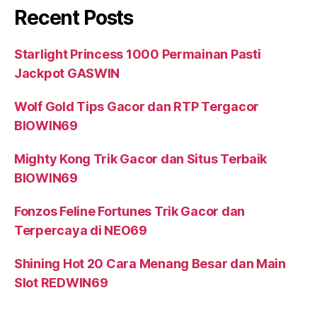
Recent Posts
Starlight Princess 1000 Permainan Pasti
Jackpot GASWIN
Wolf Gold Tips Gacor dan RTP Tergacor
BIOWIN69
Mighty Kong Trik Gacor dan Situs Terbaik
BIOWIN69
Fonzos Feline Fortunes Trik Gacor dan
Terpercaya di NEO69
Shining Hot 20 Cara Menang Besar dan Main
Slot REDWIN69