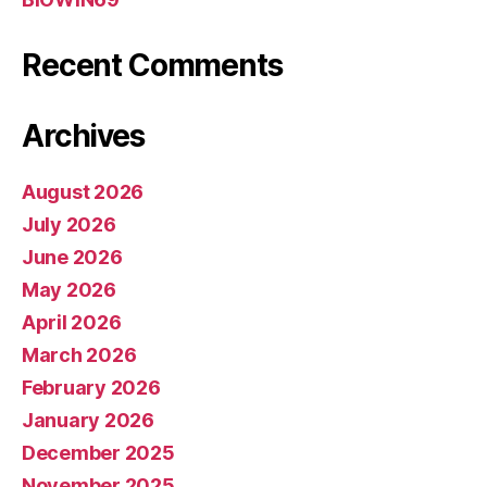
Recent Comments
Archives
August 2026
July 2026
June 2026
May 2026
April 2026
March 2026
February 2026
January 2026
December 2025
November 2025