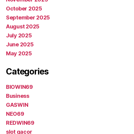
October 2025
September 2025
August 2025
July 2025
June 2025
May 2025
Categories
BIOWIN69
Business
GASWIN
NEO69
REDWIN69
slot gacor