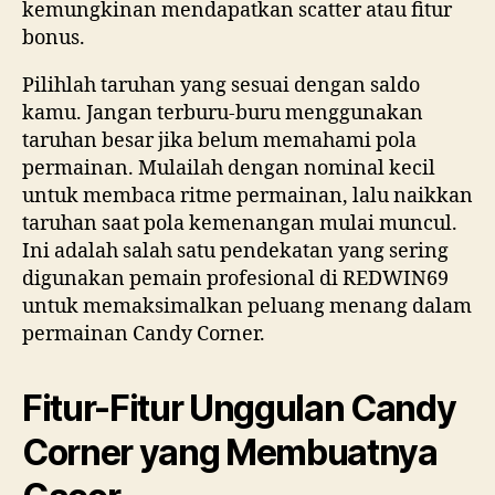
kemungkinan mendapatkan scatter atau fitur
bonus.
Pilihlah taruhan yang sesuai dengan saldo
kamu. Jangan terburu-buru menggunakan
taruhan besar jika belum memahami pola
permainan. Mulailah dengan nominal kecil
untuk membaca ritme permainan, lalu naikkan
taruhan saat pola kemenangan mulai muncul.
Ini adalah salah satu pendekatan yang sering
digunakan pemain profesional di REDWIN69
untuk memaksimalkan peluang menang dalam
permainan Candy Corner.
Fitur-Fitur Unggulan Candy
Corner yang Membuatnya