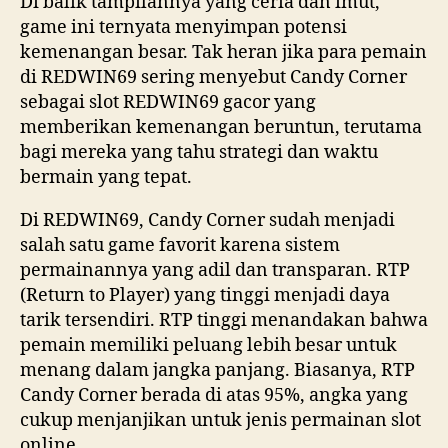
Di balik tampilannya yang ceria dan imut,
game ini ternyata menyimpan potensi
kemenangan besar. Tak heran jika para pemain
di REDWIN69 sering menyebut Candy Corner
sebagai slot REDWIN69 gacor yang
memberikan kemenangan beruntun, terutama
bagi mereka yang tahu strategi dan waktu
bermain yang tepat.
Di REDWIN69, Candy Corner sudah menjadi
salah satu game favorit karena sistem
permainannya yang adil dan transparan. RTP
(Return to Player) yang tinggi menjadi daya
tarik tersendiri. RTP tinggi menandakan bahwa
pemain memiliki peluang lebih besar untuk
menang dalam jangka panjang. Biasanya, RTP
Candy Corner berada di atas 95%, angka yang
cukup menjanjikan untuk jenis permainan slot
online.