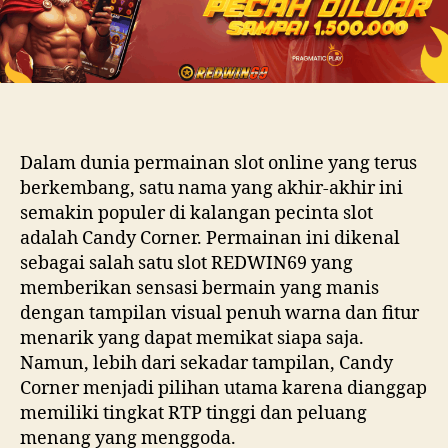
Dalam dunia permainan slot online yang terus
berkembang, satu nama yang akhir-akhir ini
semakin populer di kalangan pecinta slot
adalah Candy Corner. Permainan ini dikenal
sebagai salah satu slot REDWIN69 yang
memberikan sensasi bermain yang manis
dengan tampilan visual penuh warna dan fitur
menarik yang dapat memikat siapa saja.
Namun, lebih dari sekadar tampilan, Candy
Corner menjadi pilihan utama karena dianggap
memiliki tingkat RTP tinggi dan peluang
menang yang menggoda.