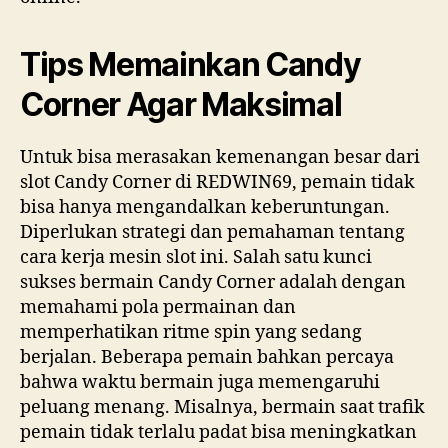
Tips Memainkan Candy
Corner Agar Maksimal
Untuk bisa merasakan kemenangan besar dari
slot Candy Corner di REDWIN69, pemain tidak
bisa hanya mengandalkan keberuntungan.
Diperlukan strategi dan pemahaman tentang
cara kerja mesin slot ini. Salah satu kunci
sukses bermain Candy Corner adalah dengan
memahami pola permainan dan
memperhatikan ritme spin yang sedang
berjalan. Beberapa pemain bahkan percaya
bahwa waktu bermain juga memengaruhi
peluang menang. Misalnya, bermain saat trafik
pemain tidak terlalu padat bisa meningkatkan