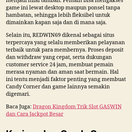
menjadi nilai tambah. Pemain bisa mengakses
game ini lewat desktop maupun ponsel tanpa
hambatan, sehingga lebih fleksibel untuk
dimainkan kapan saja dan di mana saja.
Selain itu, REDWIN69 dikenal sebagai situs
terpercaya yang selalu memberikan pelayanan
terbaik untuk para membernya. Proses deposit
dan withdraw yang cepat, serta dukungan
customer service 24 jam, membuat pemain
merasa nyaman dan aman saat bermain. Hal
ini tentu menjadi faktor penting yang membuat
Candy Corner dan game lainnya semakin
digemari.
Baca Juga:
Dragon Kingdom Trik Slot GASWIN
dan Cara Jackpot Besar