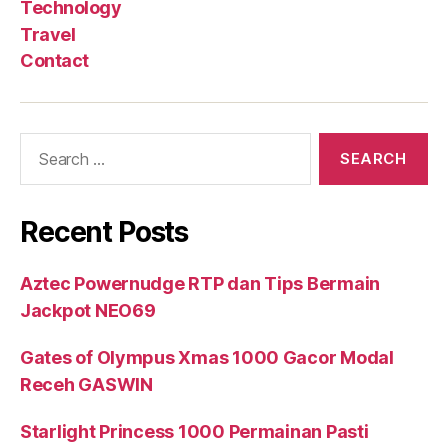
Technology
Travel
Contact
Search
for:
Recent Posts
Aztec Powernudge RTP dan Tips Bermain
Jackpot NEO69
Gates of Olympus Xmas 1000 Gacor Modal
Receh GASWIN
Starlight Princess 1000 Permainan Pasti