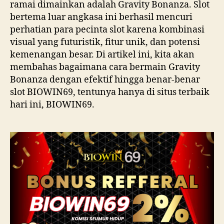
ramai dimainkan adalah Gravity Bonanza. Slot
bertema luar angkasa ini berhasil mencuri
perhatian para pecinta slot karena kombinasi
visual yang futuristik, fitur unik, dan potensi
kemenangan besar. Di artikel ini, kita akan
membahas bagaimana cara bermain Gravity
Bonanza dengan efektif hingga benar-benar
slot BIOWIN69, tentunya hanya di situs terbaik
hari ini, BIOWIN69.