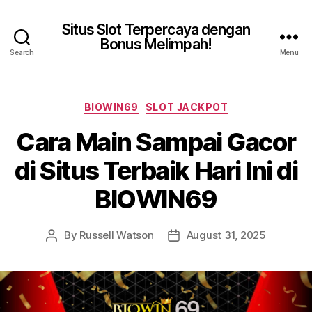
Situs Slot Terpercaya dengan
Bonus Melimpah!
Search
Menu
Categories
BIOWIN69
SLOT JACKPOT
Cara Main Sampai Gacor
di Situs Terbaik Hari Ini di
BIOWIN69
By
Russell Watson
August 31, 2025
Post
Post
author
date