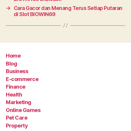
→
Cara Gacor dan Menang Terus Setiap Putaran
di Slot BIOWIN69
Home
Blog
Business
E-commerce
Finance
Health
Marketing
Online Games
Pet Care
Property