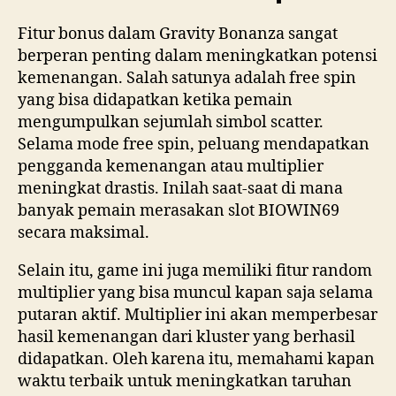
Fitur bonus dalam Gravity Bonanza sangat
berperan penting dalam meningkatkan potensi
kemenangan. Salah satunya adalah free spin
yang bisa didapatkan ketika pemain
mengumpulkan sejumlah simbol scatter.
Selama mode free spin, peluang mendapatkan
pengganda kemenangan atau multiplier
meningkat drastis. Inilah saat-saat di mana
banyak pemain merasakan slot BIOWIN69
secara maksimal.
Selain itu, game ini juga memiliki fitur random
multiplier yang bisa muncul kapan saja selama
putaran aktif. Multiplier ini akan memperbesar
hasil kemenangan dari kluster yang berhasil
didapatkan. Oleh karena itu, memahami kapan
waktu terbaik untuk meningkatkan taruhan