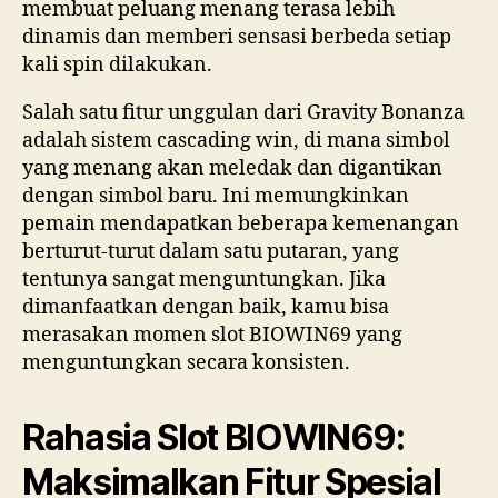
membuat peluang menang terasa lebih
dinamis dan memberi sensasi berbeda setiap
kali spin dilakukan.
Salah satu fitur unggulan dari Gravity Bonanza
adalah sistem cascading win, di mana simbol
yang menang akan meledak dan digantikan
dengan simbol baru. Ini memungkinkan
pemain mendapatkan beberapa kemenangan
berturut-turut dalam satu putaran, yang
tentunya sangat menguntungkan. Jika
dimanfaatkan dengan baik, kamu bisa
merasakan momen slot BIOWIN69 yang
menguntungkan secara konsisten.
Rahasia Slot BIOWIN69:
Maksimalkan Fitur Spesial