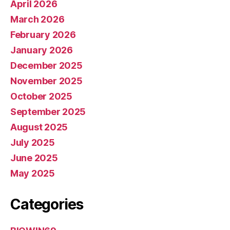
April 2026
March 2026
February 2026
January 2026
December 2025
November 2025
October 2025
September 2025
August 2025
July 2025
June 2025
May 2025
Categories