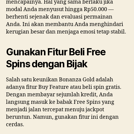
mencapainya. Hal yang sama berlaku jika
modal Anda menyusut hingga Rp50.000 —
berhenti sejenak dan evaluasi permainan
Anda. Ini akan membantu Anda menghindari
kerugian besar dan menjaga emosi tetap stabil.
Gunakan Fitur Beli Free
Spins dengan Bijak
Salah satu keunikan Bonanza Gold adalah
adanya fitur Buy Feature atau beli spin gratis.
Dengan membayar sejumlah kredit, Anda
langsung masuk ke babak Free Spins yang
menjadi jalan tercepat menuju jackpot
beruntun. Namun, gunakan fitur ini dengan
cerdas.