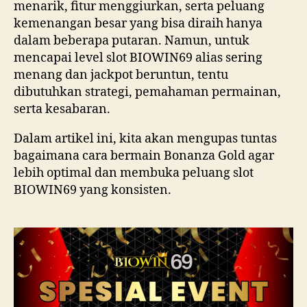
menarik, fitur menggiurkan, serta peluang
kemenangan besar yang bisa diraih hanya
dalam beberapa putaran. Namun, untuk
mencapai level slot BIOWIN69 alias sering
menang dan jackpot beruntun, tentu
dibutuhkan strategi, pemahaman permainan,
serta kesabaran.
Dalam artikel ini, kita akan mengupas tuntas
bagaimana cara bermain Bonanza Gold agar
lebih optimal dan membuka peluang slot
BIOWIN69 yang konsisten.