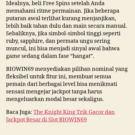
Idealnya, beli Free Spins setelah Anda
memahami ritme permainan. Jika beberapa
putaran awal terlihat kurang menjanjikan,
lebih baik tahan dulu dan main secara manual.
Sebaliknya, jika simbol-simbol tinggi seperti
ruby, sapphire, dan permata ungu sering
muncul, ini bisa menjadi sinyal awal bahwa
game sedang dalam fase “hangat”.
BIOWIN69 menyediakan pilihan nominal yang
fleksibel untuk fitur ini, membuat semua
pemain dari berbagai level bisa menikmati
sensasi mengejar jackpot tanpa harus
mengeluarkan modal besar sekaligus.
Baca Juga:
The Knight King Trik Gacor dan
Jackpot Besar di Slot BIOWIN69