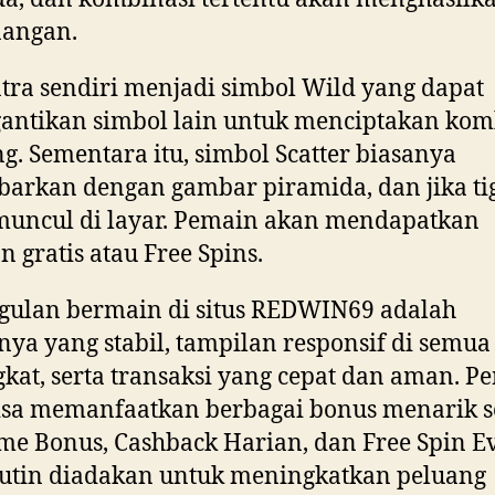
angan.
tra sendiri menjadi simbol Wild yang dapat
antikan simbol lain untuk menciptakan kom
. Sementara itu, simbol Scatter biasanya
arkan dengan gambar piramida, dan jika ti
muncul di layar. Pemain akan mendapatkan
n gratis atau Free Spins.
gulan bermain di situs REDWIN69 adalah
nya yang stabil, tampilan responsif di semua
kat, serta transaksi yang cepat dan aman. P
isa memanfaatkan berbagai bonus menarik s
e Bonus, Cashback Harian, dan Free Spin E
utin diadakan untuk meningkatkan peluang