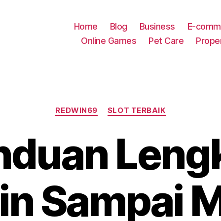
Home
Blog
Business
E-comm
Online Games
Pet Care
Prope
Categories
REDWIN69
SLOT TERBAIK
nduan Leng
in Sampai 