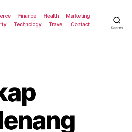
erce
Finance
Health
Marketing
rty
Technology
Travel
Contact
Search
kap
Menang