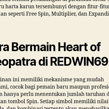
u harta karun tersembunyi dengan fitur-fitu
an seperti Free Spin, Multiplier, dan Expand
ra Bermain Heart of
eopatra di REDWIN69
inan ini memiliki mekanisme yang mudah
mi, cocok bagi pemain baru maupun profesi
n hanya perlu menentukan jumlah taruhan 
n tombol Spin. Setiap simbol memiliki nilai
a, dan kombinasi tertentu akan menghasilk