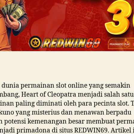
dunia permainan slot online yang semakin
bang, Heart of Cleopatra menjadi salah satu
nan paling diminati oleh para pecinta slot.
 kuno yang misterius dan menawan berpadu
n potensi kemenangan besar membuat perm
njadi primadona di situs REDWIN69. Artikel 