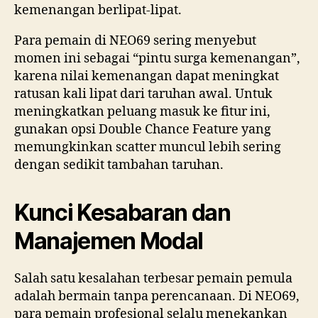
kemenangan berlipat-lipat.
Para pemain di NEO69 sering menyebut
momen ini sebagai “pintu surga kemenangan”,
karena nilai kemenangan dapat meningkat
ratusan kali lipat dari taruhan awal. Untuk
meningkatkan peluang masuk ke fitur ini,
gunakan opsi Double Chance Feature yang
memungkinkan scatter muncul lebih sering
dengan sedikit tambahan taruhan.
Kunci Kesabaran dan
Manajemen Modal
Salah satu kesalahan terbesar pemain pemula
adalah bermain tanpa perencanaan. Di NEO69,
para pemain profesional selalu menekankan