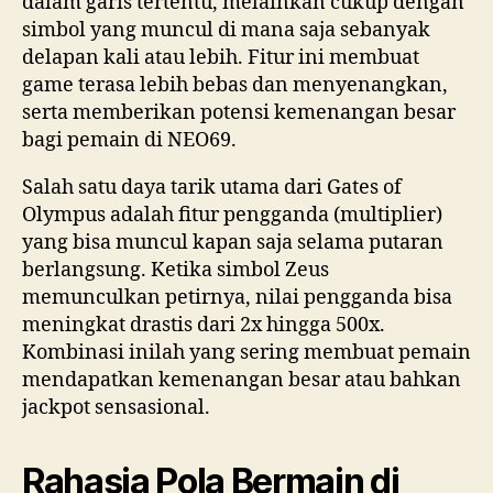
dalam garis tertentu, melainkan cukup dengan
simbol yang muncul di mana saja sebanyak
delapan kali atau lebih. Fitur ini membuat
game terasa lebih bebas dan menyenangkan,
serta memberikan potensi kemenangan besar
bagi pemain di NEO69.
Salah satu daya tarik utama dari Gates of
Olympus adalah fitur pengganda (multiplier)
yang bisa muncul kapan saja selama putaran
berlangsung. Ketika simbol Zeus
memunculkan petirnya, nilai pengganda bisa
meningkat drastis dari 2x hingga 500x.
Kombinasi inilah yang sering membuat pemain
mendapatkan kemenangan besar atau bahkan
jackpot sensasional.
Rahasia Pola Bermain di