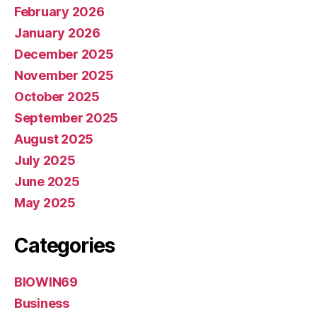
February 2026
January 2026
December 2025
November 2025
October 2025
September 2025
August 2025
July 2025
June 2025
May 2025
Categories
BIOWIN69
Business