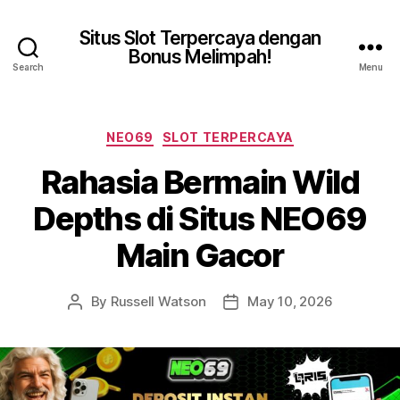
Situs Slot Terpercaya dengan
Bonus Melimpah!
Search
Menu
Categories
NEO69
SLOT TERPERCAYA
Rahasia Bermain Wild
Depths di Situs NEO69
Main Gacor
By
Russell Watson
May 10, 2026
Post
Post
author
date