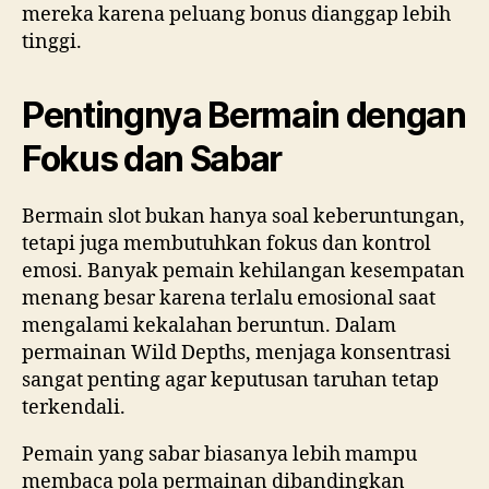
mereka karena peluang bonus dianggap lebih
tinggi.
Pentingnya Bermain dengan
Fokus dan Sabar
Bermain slot bukan hanya soal keberuntungan,
tetapi juga membutuhkan fokus dan kontrol
emosi. Banyak pemain kehilangan kesempatan
menang besar karena terlalu emosional saat
mengalami kekalahan beruntun. Dalam
permainan Wild Depths, menjaga konsentrasi
sangat penting agar keputusan taruhan tetap
terkendali.
Pemain yang sabar biasanya lebih mampu
membaca pola permainan dibandingkan