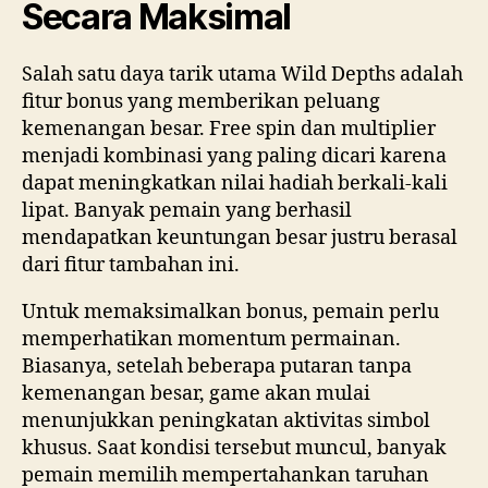
Secara Maksimal
Salah satu daya tarik utama Wild Depths adalah
fitur bonus yang memberikan peluang
kemenangan besar. Free spin dan multiplier
menjadi kombinasi yang paling dicari karena
dapat meningkatkan nilai hadiah berkali-kali
lipat. Banyak pemain yang berhasil
mendapatkan keuntungan besar justru berasal
dari fitur tambahan ini.
Untuk memaksimalkan bonus, pemain perlu
memperhatikan momentum permainan.
Biasanya, setelah beberapa putaran tanpa
kemenangan besar, game akan mulai
menunjukkan peningkatan aktivitas simbol
khusus. Saat kondisi tersebut muncul, banyak
pemain memilih mempertahankan taruhan