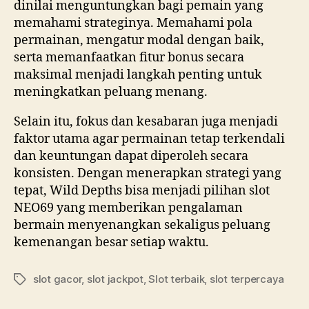
dinilai menguntungkan bagi pemain yang
memahami strateginya. Memahami pola
permainan, mengatur modal dengan baik,
serta memanfaatkan fitur bonus secara
maksimal menjadi langkah penting untuk
meningkatkan peluang menang.
Selain itu, fokus dan kesabaran juga menjadi
faktor utama agar permainan tetap terkendali
dan keuntungan dapat diperoleh secara
konsisten. Dengan menerapkan strategi yang
tepat, Wild Depths bisa menjadi pilihan slot
NEO69 yang memberikan pengalaman
bermain menyenangkan sekaligus peluang
kemenangan besar setiap waktu.
slot gacor
,
slot jackpot
,
Slot terbaik
,
slot terpercaya
Tags