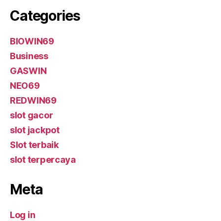
Categories
BIOWIN69
Business
GASWIN
NEO69
REDWIN69
slot gacor
slot jackpot
Slot terbaik
slot terpercaya
Meta
Log in