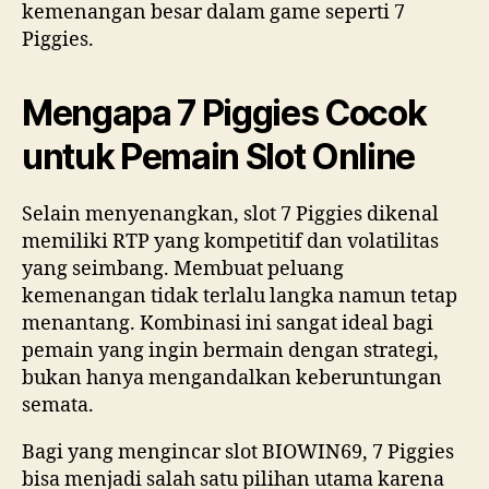
kemenangan besar dalam game seperti 7
Piggies.
Mengapa 7 Piggies Cocok
untuk Pemain Slot Online
Selain menyenangkan, slot 7 Piggies dikenal
memiliki RTP yang kompetitif dan volatilitas
yang seimbang. Membuat peluang
kemenangan tidak terlalu langka namun tetap
menantang. Kombinasi ini sangat ideal bagi
pemain yang ingin bermain dengan strategi,
bukan hanya mengandalkan keberuntungan
semata.
Bagi yang mengincar slot BIOWIN69, 7 Piggies
bisa menjadi salah satu pilihan utama karena