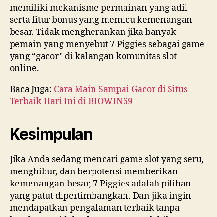
memiliki mekanisme permainan yang adil
serta fitur bonus yang memicu kemenangan
besar. Tidak mengherankan jika banyak
pemain yang menyebut 7 Piggies sebagai game
yang “gacor” di kalangan komunitas slot
online.
Baca Juga:
Cara Main Sampai Gacor di Situs
Terbaik Hari Ini di BIOWIN69
Kesimpulan
Jika Anda sedang mencari game slot yang seru,
menghibur, dan berpotensi memberikan
kemenangan besar, 7 Piggies adalah pilihan
yang patut dipertimbangkan. Dan jika ingin
mendapatkan pengalaman terbaik tanpa