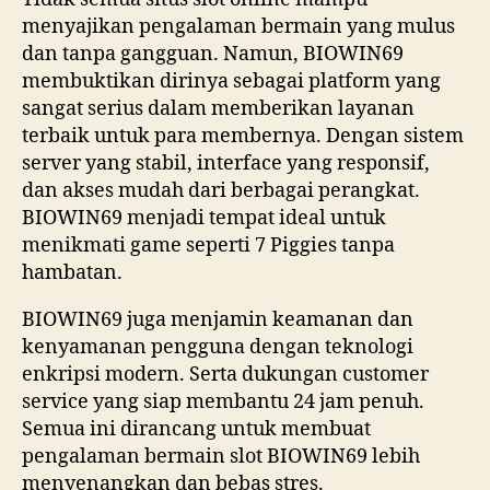
menyajikan pengalaman bermain yang mulus
dan tanpa gangguan. Namun, BIOWIN69
membuktikan dirinya sebagai platform yang
sangat serius dalam memberikan layanan
terbaik untuk para membernya. Dengan sistem
server yang stabil, interface yang responsif,
dan akses mudah dari berbagai perangkat.
BIOWIN69 menjadi tempat ideal untuk
menikmati game seperti 7 Piggies tanpa
hambatan.
BIOWIN69 juga menjamin keamanan dan
kenyamanan pengguna dengan teknologi
enkripsi modern. Serta dukungan customer
service yang siap membantu 24 jam penuh.
Semua ini dirancang untuk membuat
pengalaman bermain slot BIOWIN69 lebih
menyenangkan dan bebas stres.