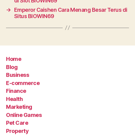
di Slot BIOWIN69
→
Emperor Caishen Cara Menang Besar Terus di
Situs BIOWIN69
Home
Blog
Business
E-commerce
Finance
Health
Marketing
Online Games
Pet Care
Property