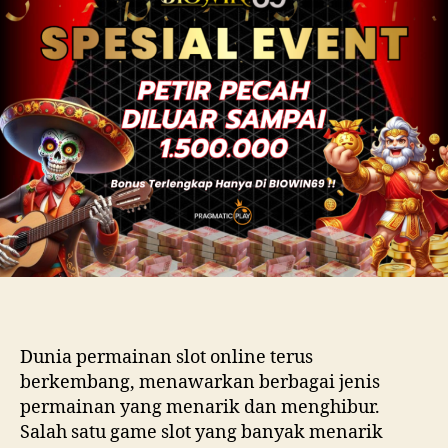
Dunia permainan slot online terus
berkembang, menawarkan berbagai jenis
permainan yang menarik dan menghibur.
Salah satu game slot yang banyak menarik