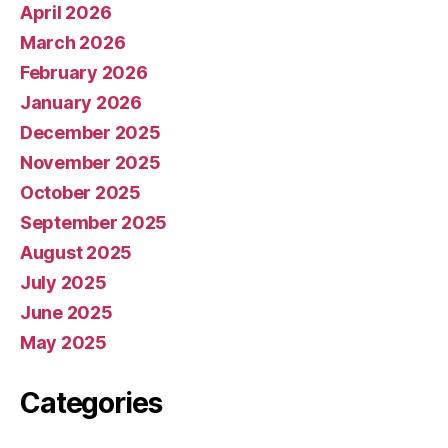
April 2026
March 2026
February 2026
January 2026
December 2025
November 2025
October 2025
September 2025
August 2025
July 2025
June 2025
May 2025
Categories