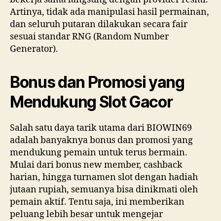
Artinya, tidak ada manipulasi hasil permainan,
dan seluruh putaran dilakukan secara fair
sesuai standar RNG (Random Number
Generator).
Bonus dan Promosi yang
Mendukung Slot Gacor
Salah satu daya tarik utama dari BIOWIN69
adalah banyaknya bonus dan promosi yang
mendukung pemain untuk terus bermain.
Mulai dari bonus new member, cashback
harian, hingga turnamen slot dengan hadiah
jutaan rupiah, semuanya bisa dinikmati oleh
pemain aktif. Tentu saja, ini memberikan
peluang lebih besar untuk mengejar