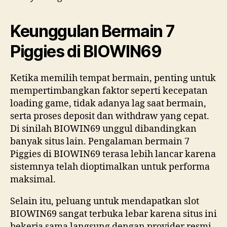
Keunggulan Bermain 7
Piggies di BIOWIN69
Ketika memilih tempat bermain, penting untuk
mempertimbangkan faktor seperti kecepatan
loading game, tidak adanya lag saat bermain,
serta proses deposit dan withdraw yang cepat.
Di sinilah BIOWIN69 unggul dibandingkan
banyak situs lain. Pengalaman bermain 7
Piggies di BIOWIN69 terasa lebih lancar karena
sistemnya telah dioptimalkan untuk performa
maksimal.
Selain itu, peluang untuk mendapatkan slot
BIOWIN69 sangat terbuka lebar karena situs ini
bekerja sama langsung dengan provider resmi.