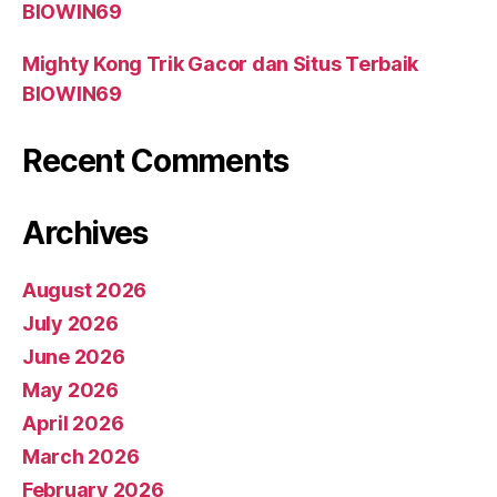
BIOWIN69
Mighty Kong Trik Gacor dan Situs Terbaik
BIOWIN69
Recent Comments
Archives
August 2026
July 2026
June 2026
May 2026
April 2026
March 2026
February 2026