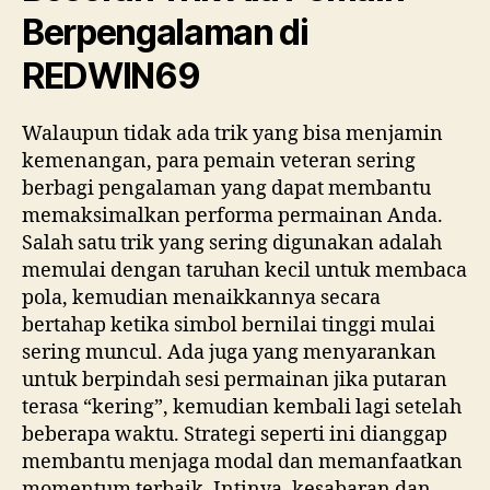
Berpengalaman di
REDWIN69
Walaupun tidak ada trik yang bisa menjamin
kemenangan, para pemain veteran sering
berbagi pengalaman yang dapat membantu
memaksimalkan performa permainan Anda.
Salah satu trik yang sering digunakan adalah
memulai dengan taruhan kecil untuk membaca
pola, kemudian menaikkannya secara
bertahap ketika simbol bernilai tinggi mulai
sering muncul. Ada juga yang menyarankan
untuk berpindah sesi permainan jika putaran
terasa “kering”, kemudian kembali lagi setelah
beberapa waktu. Strategi seperti ini dianggap
membantu menjaga modal dan memanfaatkan
momentum terbaik. Intinya, kesabaran dan