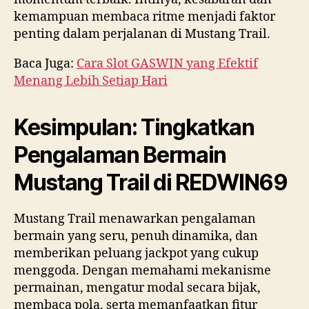
kemampuan membaca ritme menjadi faktor
penting dalam perjalanan di Mustang Trail.
Baca Juga:
Cara Slot GASWIN yang Efektif
Menang Lebih Setiap Hari
Kesimpulan: Tingkatkan
Pengalaman Bermain
Mustang Trail di REDWIN69
Mustang Trail menawarkan pengalaman
bermain yang seru, penuh dinamika, dan
memberikan peluang jackpot yang cukup
menggoda. Dengan memahami mekanisme
permainan, mengatur modal secara bijak,
membaca pola, serta memanfaatkan fitur