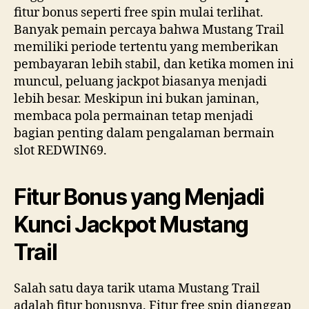
fitur bonus seperti free spin mulai terlihat.
Banyak pemain percaya bahwa Mustang Trail
memiliki periode tertentu yang memberikan
pembayaran lebih stabil, dan ketika momen ini
muncul, peluang jackpot biasanya menjadi
lebih besar. Meskipun ini bukan jaminan,
membaca pola permainan tetap menjadi
bagian penting dalam pengalaman bermain
slot REDWIN69.
Fitur Bonus yang Menjadi
Kunci Jackpot Mustang
Trail
Salah satu daya tarik utama Mustang Trail
adalah fitur bonusnya. Fitur free spin dianggap