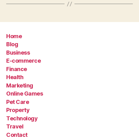
Home
Blog
Business
E-commerce
Finance
Health
Marketing
Online Games
Pet Care
Property
Technology
Travel
Contact