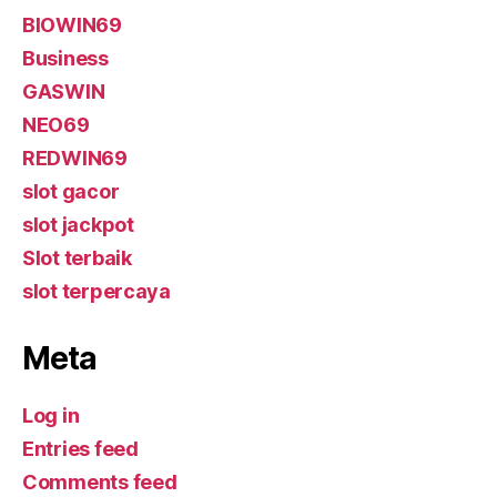
BIOWIN69
Business
GASWIN
NEO69
REDWIN69
slot gacor
slot jackpot
Slot terbaik
slot terpercaya
Meta
Log in
Entries feed
Comments feed