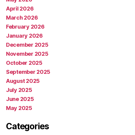
April 2026
March 2026
February 2026
January 2026
December 2025
November 2025
October 2025
September 2025
August 2025
July 2025
June 2025
May 2025
Categories