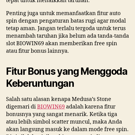
tepat untuk menaikkan taruhan.
Penting juga untuk memanfaatkan fitur auto
spin dengan pengaturan batas rugi agar modal
tetap aman. Jangan terlalu tergoda untuk terus
menambah taruhan jika belum ada tanda-tanda
slot BIOWIN69 akan memberikan free spin
atau fitur bonus lainnya.
Fitur Bonus yang Menggoda
Keberuntungan
Salah satu alasan kenapa Medusa’s Stone
digemari di
BIOWIN69
adalah karena fitur
bonusnya yang sangat menarik. Ketika tiga
atau lebih simbol scatter muncul, maka Anda
akan langsung masuk ke dalam mode free spin.