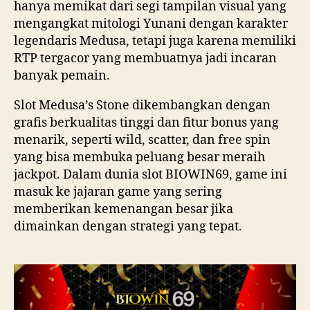
hanya memikat dari segi tampilan visual yang
mengangkat mitologi Yunani dengan karakter
legendaris Medusa, tetapi juga karena memiliki
RTP tergacor yang membuatnya jadi incaran
banyak pemain.
Slot Medusa’s Stone dikembangkan dengan
grafis berkualitas tinggi dan fitur bonus yang
menarik, seperti wild, scatter, dan free spin
yang bisa membuka peluang besar meraih
jackpot. Dalam dunia slot BIOWIN69, game ini
masuk ke jajaran game yang sering
memberikan kemenangan besar jika
dimainkan dengan strategi yang tepat.