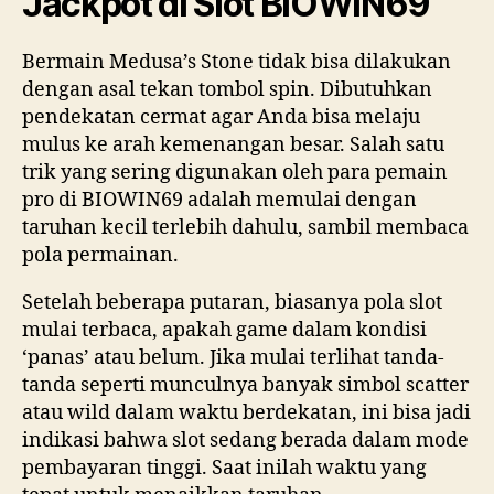
Jackpot di Slot BIOWIN69
Bermain Medusa’s Stone tidak bisa dilakukan
dengan asal tekan tombol spin. Dibutuhkan
pendekatan cermat agar Anda bisa melaju
mulus ke arah kemenangan besar. Salah satu
trik yang sering digunakan oleh para pemain
pro di BIOWIN69 adalah memulai dengan
taruhan kecil terlebih dahulu, sambil membaca
pola permainan.
Setelah beberapa putaran, biasanya pola slot
mulai terbaca, apakah game dalam kondisi
‘panas’ atau belum. Jika mulai terlihat tanda-
tanda seperti munculnya banyak simbol scatter
atau wild dalam waktu berdekatan, ini bisa jadi
indikasi bahwa slot sedang berada dalam mode
pembayaran tinggi. Saat inilah waktu yang