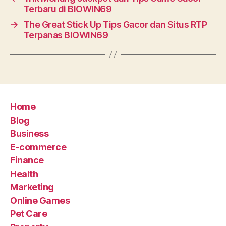
Terbaru di BIOWIN69
→
The Great Stick Up Tips Gacor dan Situs RTP
Terpanas BIOWIN69
Home
Blog
Business
E-commerce
Finance
Health
Marketing
Online Games
Pet Care