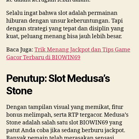
Selalu ingat bahwa slot adalah permainan
hiburan dengan unsur keberuntungan. Tapi
dengan strategi yang tepat dan disiplin yang
kuat, peluang menang bisa jauh lebih besar.
Baca Juga:
Trik Menang Jackpot dan Tips Game
Gacor Terbaru di BIOWIN69
Penutup: Slot Medusa’s
Stone
Dengan tampilan visual yang memikat, fitur
bonus melimpah, serta RTP tergacor. Medusa’s
Stone adalah salah satu slot BIOWIN69 yang
patut Anda coba jika sedang berburu jackpot.
Banyak pemain telah merasakan sensasi