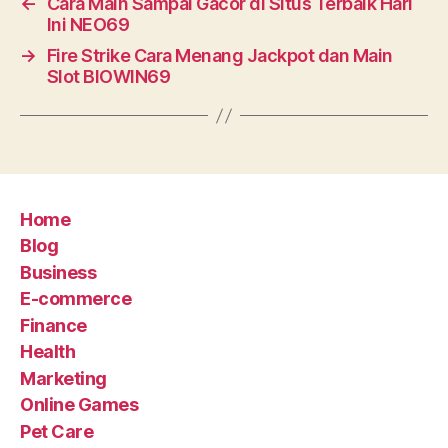
←
Cara Main Sampai Gacor di Situs Terbaik Hari
Ini NEO69
→
Fire Strike Cara Menang Jackpot dan Main
Slot BIOWIN69
Home
Blog
Business
E-commerce
Finance
Health
Marketing
Online Games
Pet Care