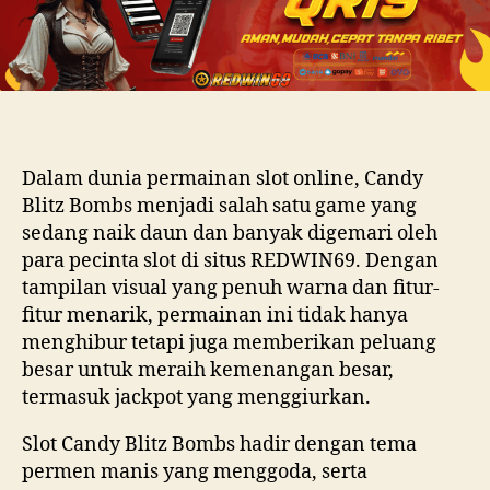
Dalam dunia permainan slot online, Candy
Blitz Bombs menjadi salah satu game yang
sedang naik daun dan banyak digemari oleh
para pecinta slot di situs REDWIN69. Dengan
tampilan visual yang penuh warna dan fitur-
fitur menarik, permainan ini tidak hanya
menghibur tetapi juga memberikan peluang
besar untuk meraih kemenangan besar,
termasuk jackpot yang menggiurkan.
Slot Candy Blitz Bombs hadir dengan tema
permen manis yang menggoda, serta