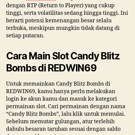
dengan RTP (Return to Player) yang cukup
tinggi, serta volatilitas sedang hingga tinggi. Ini
berarti potensi kemenangan besar selalu
terbuka, meskipun mungkin tidak datang di
setiap putaran.
Cara Main Slot Candy Blitz
Bombs di REDWIN69
Untuk memainkan Candy Blitz Bombs di
REDWIN69, kamu hanya perlu melakukan
login ke akun kamu dan masuk ke kategori
permainan slot. Cari permainan dengan nama
“Candy Blitz Bombs”, lalu klik untuk memulai.
Sebelum memutar gulungan, atur terlebih
dahulu besaran taruhan sesuai dengan saldo