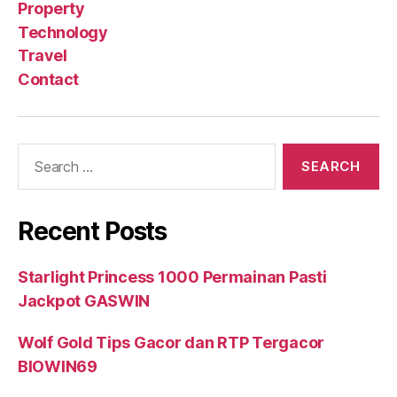
Property
Technology
Travel
Contact
Search
for:
Recent Posts
Starlight Princess 1000 Permainan Pasti
Jackpot GASWIN
Wolf Gold Tips Gacor dan RTP Tergacor
BIOWIN69