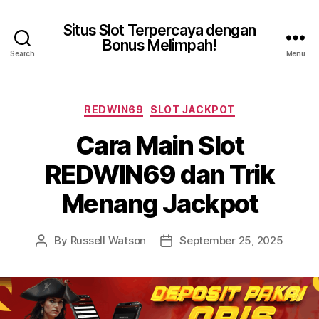
Situs Slot Terpercaya dengan
Bonus Melimpah!
Search
Menu
Categories
REDWIN69
SLOT JACKPOT
Cara Main Slot
REDWIN69 dan Trik
Menang Jackpot
By
Russell Watson
September 25, 2025
Post
Post
author
date