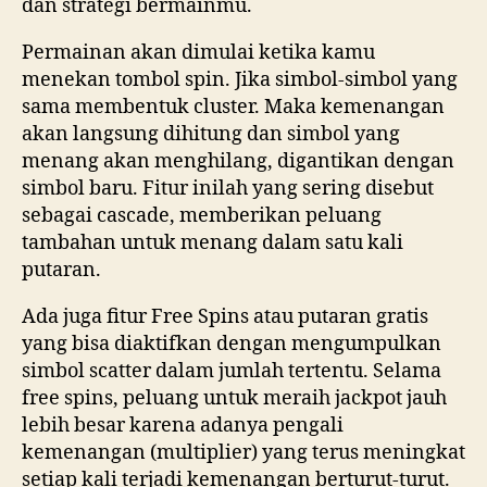
dan strategi bermainmu.
Permainan akan dimulai ketika kamu
menekan tombol spin. Jika simbol-simbol yang
sama membentuk cluster. Maka kemenangan
akan langsung dihitung dan simbol yang
menang akan menghilang, digantikan dengan
simbol baru. Fitur inilah yang sering disebut
sebagai cascade, memberikan peluang
tambahan untuk menang dalam satu kali
putaran.
Ada juga fitur Free Spins atau putaran gratis
yang bisa diaktifkan dengan mengumpulkan
simbol scatter dalam jumlah tertentu. Selama
free spins, peluang untuk meraih jackpot jauh
lebih besar karena adanya pengali
kemenangan (multiplier) yang terus meningkat
setiap kali terjadi kemenangan berturut-turut.