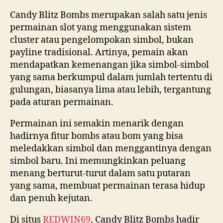
Candy Blitz Bombs merupakan salah satu jenis
permainan slot yang menggunakan sistem
cluster atau pengelompokan simbol, bukan
payline tradisional. Artinya, pemain akan
mendapatkan kemenangan jika simbol-simbol
yang sama berkumpul dalam jumlah tertentu di
gulungan, biasanya lima atau lebih, tergantung
pada aturan permainan.
Permainan ini semakin menarik dengan
hadirnya fitur bombs atau bom yang bisa
meledakkan simbol dan menggantinya dengan
simbol baru. Ini memungkinkan peluang
menang berturut-turut dalam satu putaran
yang sama, membuat permainan terasa hidup
dan penuh kejutan.
Di situs
REDWIN69
, Candy Blitz Bombs hadir