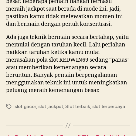
besar. Beberapa pemain bahkan berhasil
meraih jackpot saat berada di mode ini. Jadi,
pastikan kamu tidak melewatkan momen ini
dan bermain dengan penuh konsentrasi.
Ada juga teknik bermain secara bertahap, yaitu
memulai dengan taruhan kecil. Lalu perlahan
naikkan taruhan ketika kamu mulai
merasakan pola slot REDWIN69 sedang “panas”
atau memberikan kemenangan secara
beruntun. Banyak pemain berpengalaman
menggunakan teknik ini untuk meningkatkan
peluang meraih kemenangan besar.
slot gacor
,
slot jackpot
,
Slot terbaik
,
slot terpercaya
Tags