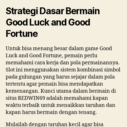
Strategi Dasar Bermain
Good Luck and Good
Fortune
Untuk bisa menang besar dalam game Good
Luck and Good Fortune, pemain perlu
memahami cara kerja dan pola permainannya.
Slot ini menggunakan sistem kombinasi simbol
pada gulungan yang harus sejajar dalam pola
tertentu agar pemain bisa mendapatkan
kemenangan. Kunci utama dalam bermain di
situs REDWIN69 adalah memahami kapan
waktu terbaik untuk menaikkan taruhan dan
kapan harus bermain dengan tenang.
Mulailah dengan taruhan kecil agar bisa