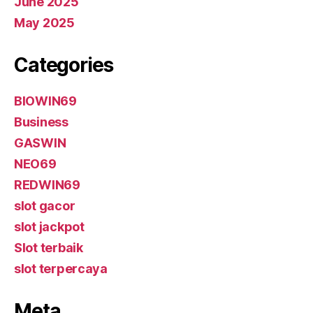
June 2025
May 2025
Categories
BIOWIN69
Business
GASWIN
NEO69
REDWIN69
slot gacor
slot jackpot
Slot terbaik
slot terpercaya
Meta