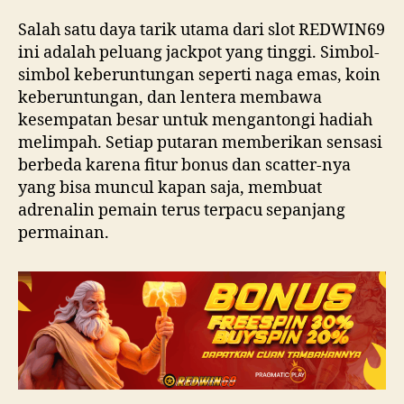
Salah satu daya tarik utama dari slot REDWIN69
ini adalah peluang jackpot yang tinggi. Simbol-
simbol keberuntungan seperti naga emas, koin
keberuntungan, dan lentera membawa
kesempatan besar untuk mengantongi hadiah
melimpah. Setiap putaran memberikan sensasi
berbeda karena fitur bonus dan scatter-nya
yang bisa muncul kapan saja, membuat
adrenalin pemain terus terpacu sepanjang
permainan.