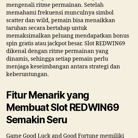
mengenali ritme permainan. Setelah
memahami frekuensi munculnya simbol
scatter dan wild, pemain bisa menaikkan
taruhan secara bertahap untuk
memaksimalkan peluang mendapatkan bonus
spin gratis atau jackpot besar. Slot REDWIN69
dikenal dengan ritme permainan yang
dinamis, sehingga setiap pemain perlu
menjaga keseimbangan antara strategi dan
keberuntungan.
Fitur Menarik yang
Membuat Slot REDWIN69
Semakin Seru
Game Good Luck and Good Fortune memiliki