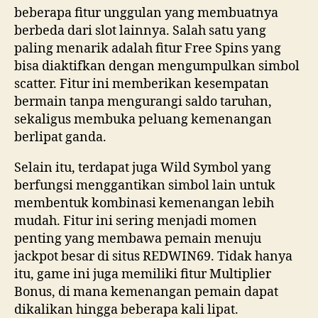
beberapa fitur unggulan yang membuatnya
berbeda dari slot lainnya. Salah satu yang
paling menarik adalah fitur Free Spins yang
bisa diaktifkan dengan mengumpulkan simbol
scatter. Fitur ini memberikan kesempatan
bermain tanpa mengurangi saldo taruhan,
sekaligus membuka peluang kemenangan
berlipat ganda.
Selain itu, terdapat juga Wild Symbol yang
berfungsi menggantikan simbol lain untuk
membentuk kombinasi kemenangan lebih
mudah. Fitur ini sering menjadi momen
penting yang membawa pemain menuju
jackpot besar di situs REDWIN69. Tidak hanya
itu, game ini juga memiliki fitur Multiplier
Bonus, di mana kemenangan pemain dapat
dikalikan hingga beberapa kali lipat.