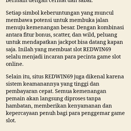
bermain dengan cermat dan sabar.
Setiap simbol keberuntungan yang muncul
membawa potensi untuk membuka jalan
menuju kemenangan besar. Dengan kombinasi
antara fitur bonus, scatter, dan wild, peluang
untuk mendapatkan jackpot bisa datang kapan
saja. Inilah yang membuat slot REDWIN69
selalu menjadi incaran para pecinta game slot
online.
Selain itu, situs REDWIN69 juga dikenal karena
sistem keamanannya yang tinggi dan
pembayaran cepat. Semua kemenangan
pemain akan langsung diproses tanpa
hambatan, memberikan kenyamanan dan
kepercayaan penuh bagi para penggemar game
slot.