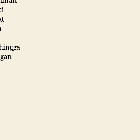
ainan
ui
at
n
hingga
ngan