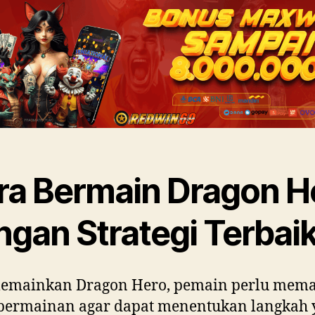
ra Bermain Dragon H
ngan Strategi Terbai
memainkan Dragon Hero, pemain perlu mem
 permainan agar dapat menentukan langkah 