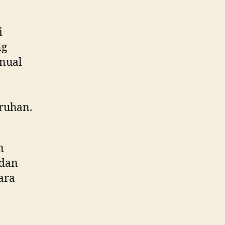
i
ng
nual
ruhan.
n
 dan
ara