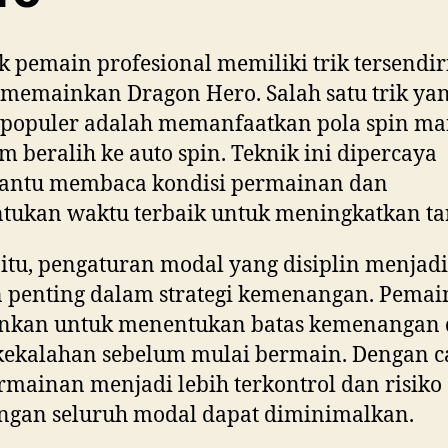
 pemain profesional memiliki trik tersendir
 memainkan Dragon Hero. Salah satu trik ya
 populer adalah memanfaatkan pola spin ma
m beralih ke auto spin. Teknik ini dipercaya
ntu membaca kondisi permainan dan
tukan waktu terbaik untuk meningkatkan ta
 itu, pengaturan modal yang disiplin menjadi
 penting dalam strategi kemenangan. Pemai
ankan untuk menentukan batas kemenangan
kekalahan sebelum mulai bermain. Dengan c
ermainan menjadi lebih terkontrol dan risiko
ngan seluruh modal dapat diminimalkan.