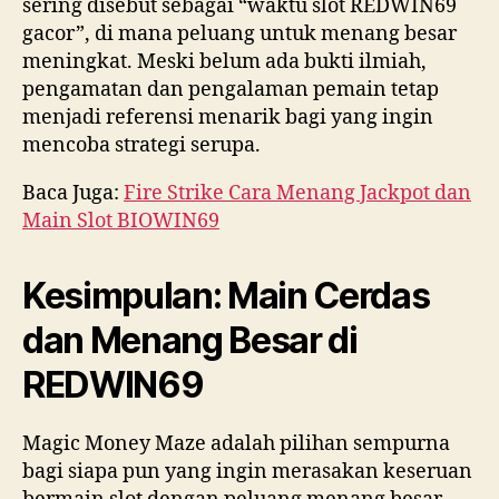
sering disebut sebagai “waktu slot REDWIN69
gacor”, di mana peluang untuk menang besar
meningkat. Meski belum ada bukti ilmiah,
pengamatan dan pengalaman pemain tetap
menjadi referensi menarik bagi yang ingin
mencoba strategi serupa.
Baca Juga:
Fire Strike Cara Menang Jackpot dan
Main Slot BIOWIN69
Kesimpulan: Main Cerdas
dan Menang Besar di
REDWIN69
Magic Money Maze adalah pilihan sempurna
bagi siapa pun yang ingin merasakan keseruan