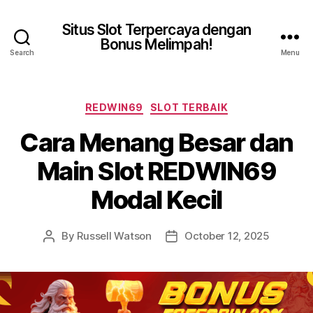
Situs Slot Terpercaya dengan
Bonus Melimpah!
Search
Menu
Categories
REDWIN69
SLOT TERBAIK
Cara Menang Besar dan
Main Slot REDWIN69
Modal Kecil
By
Russell Watson
October 12, 2025
Post
Post
author
date