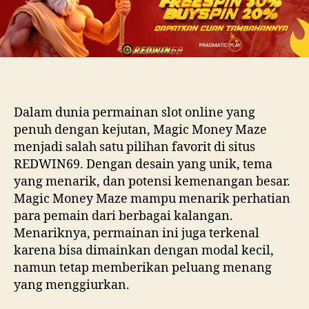
Dalam dunia permainan slot online yang
penuh dengan kejutan, Magic Money Maze
menjadi salah satu pilihan favorit di situs
REDWIN69. Dengan desain yang unik, tema
yang menarik, dan potensi kemenangan besar.
Magic Money Maze mampu menarik perhatian
para pemain dari berbagai kalangan.
Menariknya, permainan ini juga terkenal
karena bisa dimainkan dengan modal kecil,
namun tetap memberikan peluang menang
yang menggiurkan.