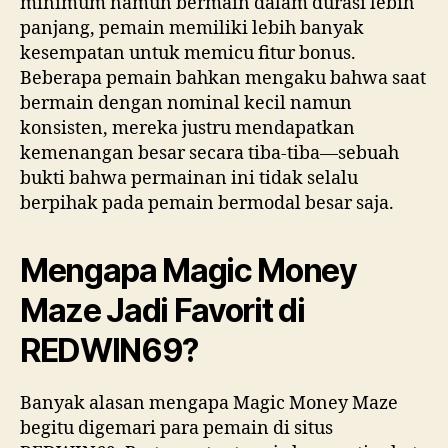
minimum namun bermain dalam durasi lebih
panjang, pemain memiliki lebih banyak
kesempatan untuk memicu fitur bonus.
Beberapa pemain bahkan mengaku bahwa saat
bermain dengan nominal kecil namun
konsisten, mereka justru mendapatkan
kemenangan besar secara tiba-tiba—sebuah
bukti bahwa permainan ini tidak selalu
berpihak pada pemain bermodal besar saja.
Mengapa Magic Money
Maze Jadi Favorit di
REDWIN69?
Banyak alasan mengapa Magic Money Maze
begitu digemari para pemain di situs