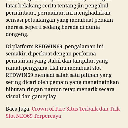
latar belakang cerita tentang jin pengabul
permintaan, permainan ini menghadirkan
sensasi petualangan yang membuat pemain
merasa seperti sedang berada di dunia
dongeng.
Di platform REDWIN69, pengalaman ini
semakin diperkuat dengan performa
permainan yang stabil dan tampilan yang
ramah pengguna. Hal ini membuat slot
REDWIN69 menjadi salah satu pilihan yang
sering dicari oleh pemain yang menginginkan
hiburan ringan namun tetap menarik secara
visual dan gameplay.
Baca Juga:
Crown of Fire Situs Terbaik dan Trik
Slot NEO69 Terpercaya