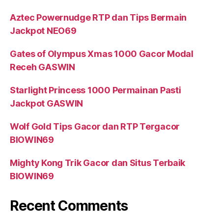
Aztec Powernudge RTP dan Tips Bermain
Jackpot NEO69
Gates of Olympus Xmas 1000 Gacor Modal
Receh GASWIN
Starlight Princess 1000 Permainan Pasti
Jackpot GASWIN
Wolf Gold Tips Gacor dan RTP Tergacor
BIOWIN69
Mighty Kong Trik Gacor dan Situs Terbaik
BIOWIN69
Recent Comments