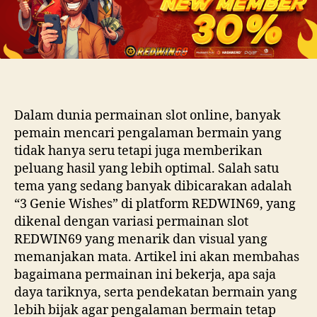
Dalam dunia permainan slot online, banyak
pemain mencari pengalaman bermain yang
tidak hanya seru tetapi juga memberikan
peluang hasil yang lebih optimal. Salah satu
tema yang sedang banyak dibicarakan adalah
“3 Genie Wishes” di platform REDWIN69, yang
dikenal dengan variasi permainan slot
REDWIN69 yang menarik dan visual yang
memanjakan mata. Artikel ini akan membahas
bagaimana permainan ini bekerja, apa saja
daya tariknya, serta pendekatan bermain yang
lebih bijak agar pengalaman bermain tetap