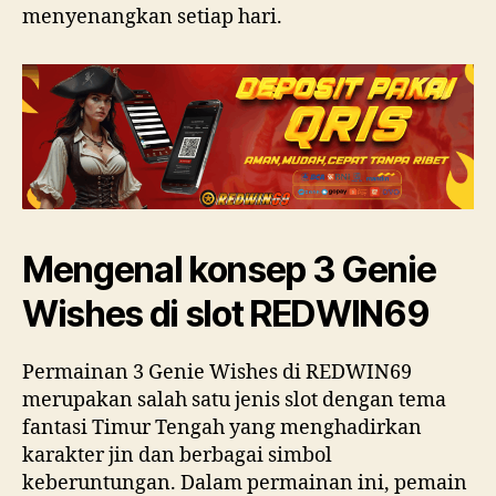
menyenangkan setiap hari.
Mengenal konsep 3 Genie
Wishes di slot REDWIN69
Permainan 3 Genie Wishes di REDWIN69
merupakan salah satu jenis slot dengan tema
fantasi Timur Tengah yang menghadirkan
karakter jin dan berbagai simbol
keberuntungan. Dalam permainan ini, pemain