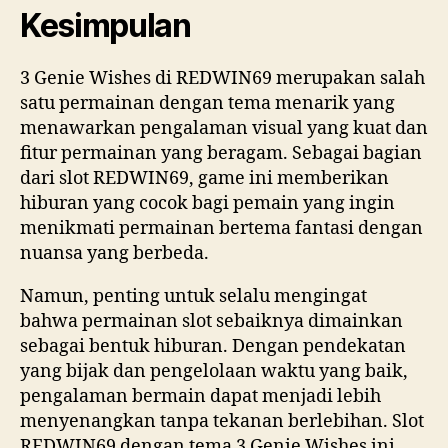
Kesimpulan
3 Genie Wishes di REDWIN69 merupakan salah
satu permainan dengan tema menarik yang
menawarkan pengalaman visual yang kuat dan
fitur permainan yang beragam. Sebagai bagian
dari slot REDWIN69, game ini memberikan
hiburan yang cocok bagi pemain yang ingin
menikmati permainan bertema fantasi dengan
nuansa yang berbeda.
Namun, penting untuk selalu mengingat
bahwa permainan slot sebaiknya dimainkan
sebagai bentuk hiburan. Dengan pendekatan
yang bijak dan pengelolaan waktu yang baik,
pengalaman bermain dapat menjadi lebih
menyenangkan tanpa tekanan berlebihan. Slot
REDWIN69 dengan tema 3 Genie Wishes ini