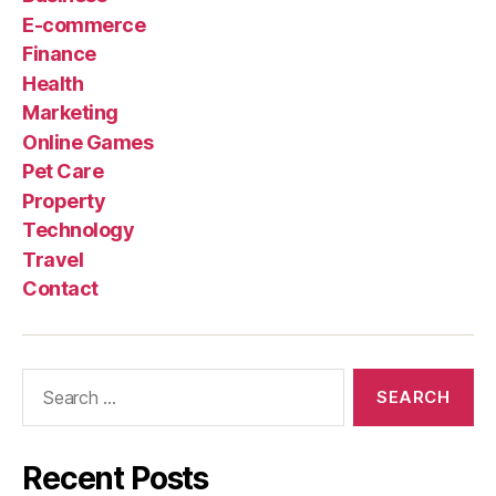
E-commerce
Finance
Health
Marketing
Online Games
Pet Care
Property
Technology
Travel
Contact
Search
for:
Recent Posts