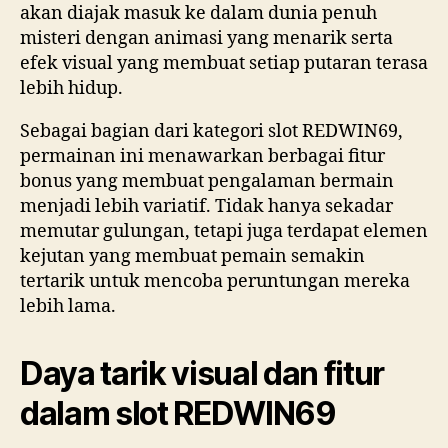
akan diajak masuk ke dalam dunia penuh
misteri dengan animasi yang menarik serta
efek visual yang membuat setiap putaran terasa
lebih hidup.
Sebagai bagian dari kategori slot REDWIN69,
permainan ini menawarkan berbagai fitur
bonus yang membuat pengalaman bermain
menjadi lebih variatif. Tidak hanya sekadar
memutar gulungan, tetapi juga terdapat elemen
kejutan yang membuat pemain semakin
tertarik untuk mencoba peruntungan mereka
lebih lama.
Daya tarik visual dan fitur
dalam slot REDWIN69