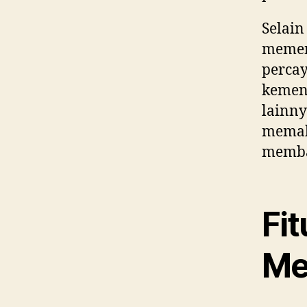
Selain
memen
percay
kemen
lainny
memah
memban
Fit
Me