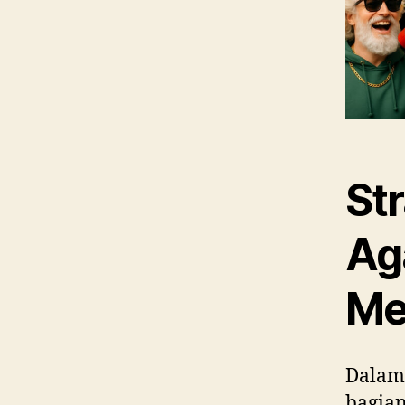
Str
Ag
Me
Dalam 
bagia