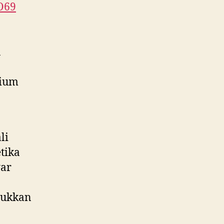
O69
n
mium
li
etika
yar
jukkan