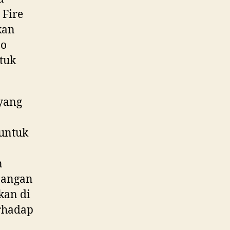
 Fire
kan
po
ntuk
yang
untuk
n
nangan
kan di
rhadap