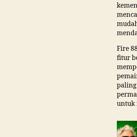
kemen
mencar
mudah
mendap
Fire 8
fitur
memper
pemain
paling
permai
untuk 