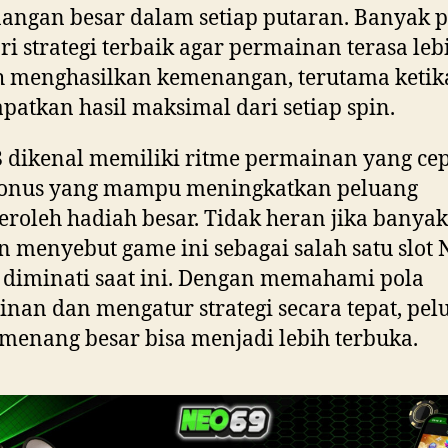
angan besar dalam setiap putaran. Banyak 
i strategi terbaik agar permainan terasa leb
 menghasilkan kemenangan, terutama ketika
atkan hasil maksimal dari setiap spin.
8 dikenal memiliki ritme permainan yang ce
 bonus yang mampu meningkatkan peluang
oleh hadiah besar. Tidak heran jika banyak
 menyebut game ini sebagai salah satu slot
 diminati saat ini. Dengan memahami pola
nan dan mengatur strategi secara tepat, pel
menang besar bisa menjadi lebih terbuka.