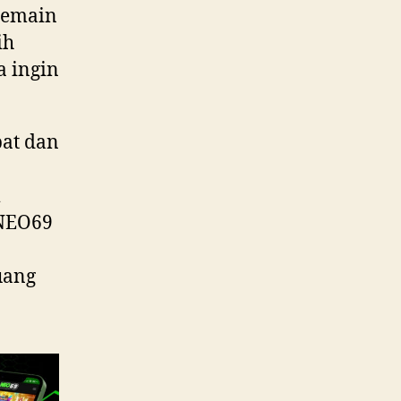
pemain
ih
 ingin
pat dan
 NEO69
uang