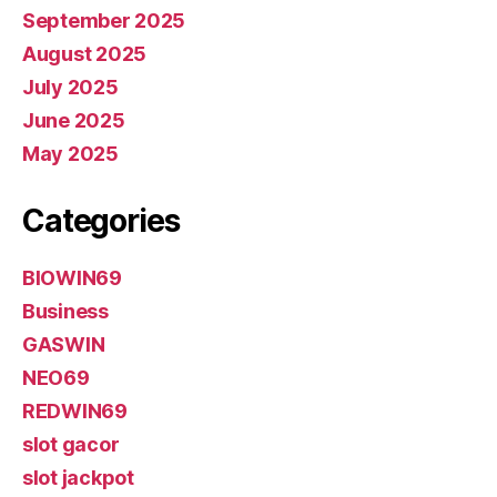
September 2025
August 2025
July 2025
June 2025
May 2025
Categories
BIOWIN69
Business
GASWIN
NEO69
REDWIN69
slot gacor
slot jackpot