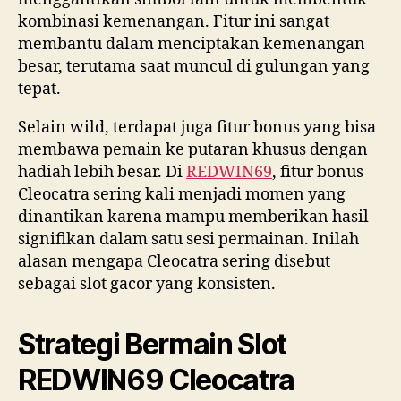
kombinasi kemenangan. Fitur ini sangat
membantu dalam menciptakan kemenangan
besar, terutama saat muncul di gulungan yang
tepat.
Selain wild, terdapat juga fitur bonus yang bisa
membawa pemain ke putaran khusus dengan
hadiah lebih besar. Di
REDWIN69
, fitur bonus
Cleocatra sering kali menjadi momen yang
dinantikan karena mampu memberikan hasil
signifikan dalam satu sesi permainan. Inilah
alasan mengapa Cleocatra sering disebut
sebagai slot gacor yang konsisten.
Strategi Bermain Slot
REDWIN69 Cleocatra