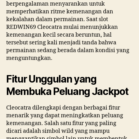
berpengalaman menyarankan untuk
memperhatikan ritme kemenangan dan
kekalahan dalam permainan. Saat slot
REDWIN69 Cleocatra mulai menunjukkan
kemenangan kecil secara beruntun, hal
tersebut sering kali menjadi tanda bahwa
permainan sedang berada dalam kondisi yang
menguntungkan.
Fitur Unggulan yang
Membuka Peluang Jackpot
Cleocatra dilengkapi dengan berbagai fitur
menarik yang dapat meningkatkan peluang
kemenangan. Salah satu fitur yang paling
dicari adalah simbol wild yang mampu
menggantikan simbol lain untuk membentuk