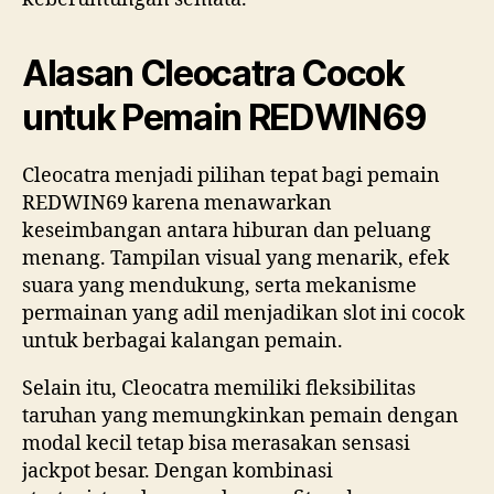
Alasan Cleocatra Cocok
untuk Pemain REDWIN69
Cleocatra menjadi pilihan tepat bagi pemain
REDWIN69 karena menawarkan
keseimbangan antara hiburan dan peluang
menang. Tampilan visual yang menarik, efek
suara yang mendukung, serta mekanisme
permainan yang adil menjadikan slot ini cocok
untuk berbagai kalangan pemain.
Selain itu, Cleocatra memiliki fleksibilitas
taruhan yang memungkinkan pemain dengan
modal kecil tetap bisa merasakan sensasi
jackpot besar. Dengan kombinasi