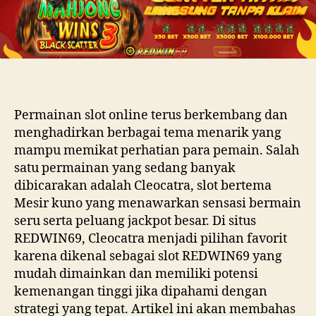
Permainan slot online terus berkembang dan
menghadirkan berbagai tema menarik yang
mampu memikat perhatian para pemain. Salah
satu permainan yang sedang banyak
dibicarakan adalah Cleocatra, slot bertema
Mesir kuno yang menawarkan sensasi bermain
seru serta peluang jackpot besar. Di situs
REDWIN69, Cleocatra menjadi pilihan favorit
karena dikenal sebagai slot REDWIN69 yang
mudah dimainkan dan memiliki potensi
kemenangan tinggi jika dipahami dengan
strategi yang tepat. Artikel ini akan membahas