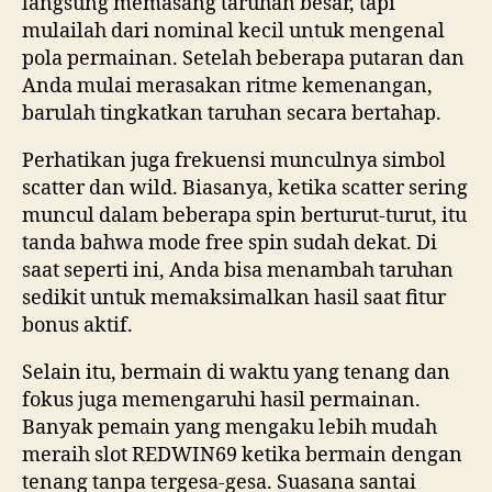
langsung memasang taruhan besar, tapi
mulailah dari nominal kecil untuk mengenal
pola permainan. Setelah beberapa putaran dan
Anda mulai merasakan ritme kemenangan,
barulah tingkatkan taruhan secara bertahap.
Perhatikan juga frekuensi munculnya simbol
scatter dan wild. Biasanya, ketika scatter sering
muncul dalam beberapa spin berturut-turut, itu
tanda bahwa mode free spin sudah dekat. Di
saat seperti ini, Anda bisa menambah taruhan
sedikit untuk memaksimalkan hasil saat fitur
bonus aktif.
Selain itu, bermain di waktu yang tenang dan
fokus juga memengaruhi hasil permainan.
Banyak pemain yang mengaku lebih mudah
meraih slot REDWIN69 ketika bermain dengan
tenang tanpa tergesa-gesa. Suasana santai