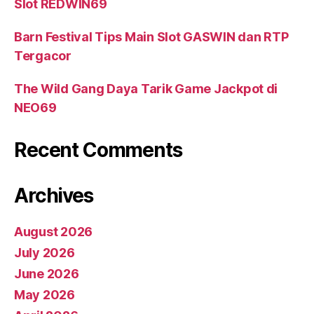
Slot REDWIN69
Barn Festival Tips Main Slot GASWIN dan RTP
Tergacor
The Wild Gang Daya Tarik Game Jackpot di
NEO69
Recent Comments
Archives
August 2026
July 2026
June 2026
May 2026