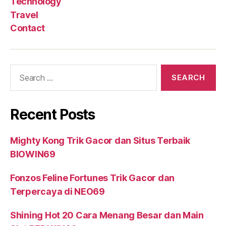
Technology
Travel
Contact
Search
for:
Recent Posts
Mighty Kong Trik Gacor dan Situs Terbaik
BIOWIN69
Fonzos Feline Fortunes Trik Gacor dan
Terpercaya di NEO69
Shining Hot 20 Cara Menang Besar dan Main