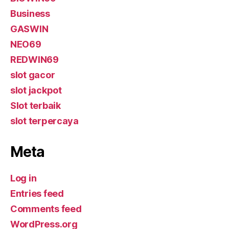
Business
GASWIN
NEO69
REDWIN69
slot gacor
slot jackpot
Slot terbaik
slot terpercaya
Meta
Log in
Entries feed
Comments feed
WordPress.org