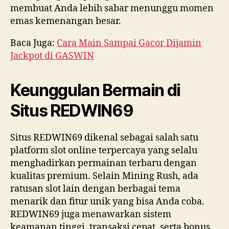
membuat Anda lebih sabar menunggu momen
emas kemenangan besar.
Baca Juga:
Cara Main Sampai Gacor Dijamin
Jackpot di GASWIN
Keunggulan Bermain di
Situs REDWIN69
Situs REDWIN69 dikenal sebagai salah satu
platform slot online terpercaya yang selalu
menghadirkan permainan terbaru dengan
kualitas premium. Selain Mining Rush, ada
ratusan slot lain dengan berbagai tema
menarik dan fitur unik yang bisa Anda coba.
REDWIN69 juga menawarkan sistem
keamanan tinggi, transaksi cepat, serta bonus