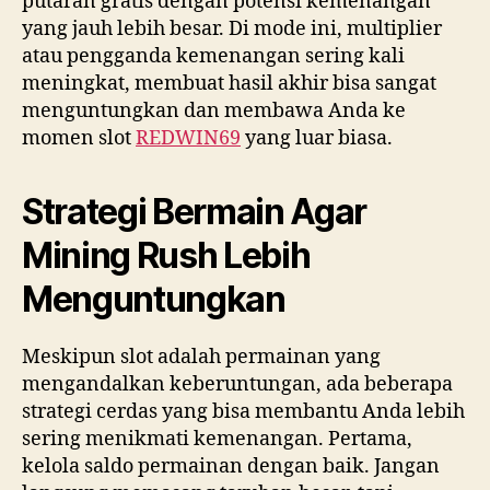
putaran gratis dengan potensi kemenangan
yang jauh lebih besar. Di mode ini, multiplier
atau pengganda kemenangan sering kali
meningkat, membuat hasil akhir bisa sangat
menguntungkan dan membawa Anda ke
momen slot
REDWIN69
yang luar biasa.
Strategi Bermain Agar
Mining Rush Lebih
Menguntungkan
Meskipun slot adalah permainan yang
mengandalkan keberuntungan, ada beberapa
strategi cerdas yang bisa membantu Anda lebih
sering menikmati kemenangan. Pertama,
kelola saldo permainan dengan baik. Jangan