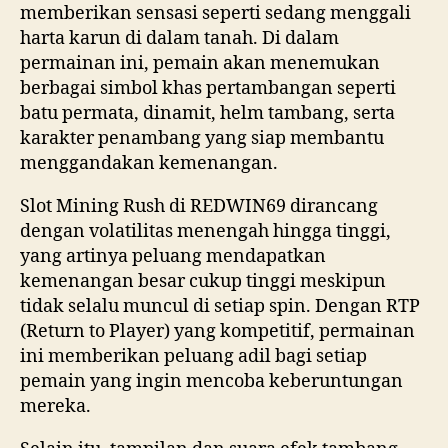
memberikan sensasi seperti sedang menggali
harta karun di dalam tanah. Di dalam
permainan ini, pemain akan menemukan
berbagai simbol khas pertambangan seperti
batu permata, dinamit, helm tambang, serta
karakter penambang yang siap membantu
menggandakan kemenangan.
Slot Mining Rush di REDWIN69 dirancang
dengan volatilitas menengah hingga tinggi,
yang artinya peluang mendapatkan
kemenangan besar cukup tinggi meskipun
tidak selalu muncul di setiap spin. Dengan RTP
(Return to Player) yang kompetitif, permainan
ini memberikan peluang adil bagi setiap
pemain yang ingin mencoba keberuntungan
mereka.