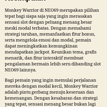
Monkey Warrior di NEO69 merupakan pilihan
tepat bagi siapa saja yang ingin merasakan
sensasi slot dengan peluang menang besar
meski modal terbatas. Dengan memahami
strategi taruhan, memanfaatkan fitur bonus,
serta mengelola emosi dan modal, pemain
dapat meningkatkan kemungkinan
mendapatkan jackpot. Keunikan tema, grafis
menarik, dan fitur interaktif membuat
pengalaman bermain lebih seru dibanding slot
NEO69 lainnya.
Bagi pemain yang ingin memulai perjalanan
mereka dengan modal kecil, Monkey Warrior
adalah pintu gerbang menuju keseruan dan
kemenangan. Dengan kesabaran dan strategi
yang tepat, sensasi menang besar bukan lagi