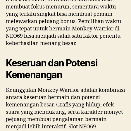
membuat fokus menurun, sementara waktu
yang terlalu singkat bisa membuat pemain
melewatkan peluang bonus. Pemilihan waktu
yang tepat untuk bermain Monkey Warrior di
NEO69 bisa menjadi salah satu faktor penentu
keberhasilan menang besar.
Keseruan dan Potensi
Kemenangan
Keunggulan Monkey Warrior adalah kombinasi
antara keseruan bermain dan potensi
kemenangan besar. Grafis yang hidup, efek
suara yang mendukung, serta karakter monyet
pejuang membuat pengalaman bermain
menjadi lebih interaktif. Slot NEO69