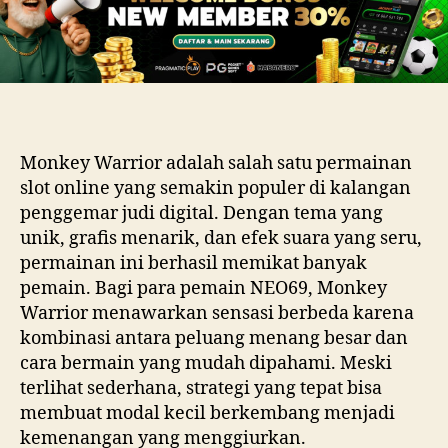
Monkey Warrior adalah salah satu permainan
slot online yang semakin populer di kalangan
penggemar judi digital. Dengan tema yang
unik, grafis menarik, dan efek suara yang seru,
permainan ini berhasil memikat banyak
pemain. Bagi para pemain NEO69, Monkey
Warrior menawarkan sensasi berbeda karena
kombinasi antara peluang menang besar dan
cara bermain yang mudah dipahami. Meski
terlihat sederhana, strategi yang tepat bisa
membuat modal kecil berkembang menjadi
kemenangan yang menggiurkan.