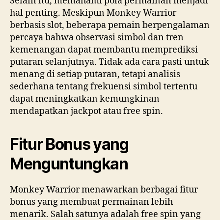
Selain itu, memahami pola permainan menjadi
hal penting. Meskipun Monkey Warrior
berbasis slot, beberapa pemain berpengalaman
percaya bahwa observasi simbol dan tren
kemenangan dapat membantu memprediksi
putaran selanjutnya. Tidak ada cara pasti untuk
menang di setiap putaran, tetapi analisis
sederhana tentang frekuensi simbol tertentu
dapat meningkatkan kemungkinan
mendapatkan jackpot atau free spin.
Fitur Bonus yang
Menguntungkan
Monkey Warrior menawarkan berbagai fitur
bonus yang membuat permainan lebih
menarik. Salah satunya adalah free spin yang