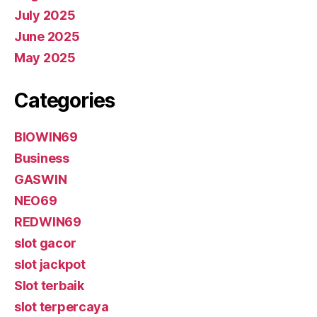
July 2025
June 2025
May 2025
Categories
BIOWIN69
Business
GASWIN
NEO69
REDWIN69
slot gacor
slot jackpot
Slot terbaik
slot terpercaya