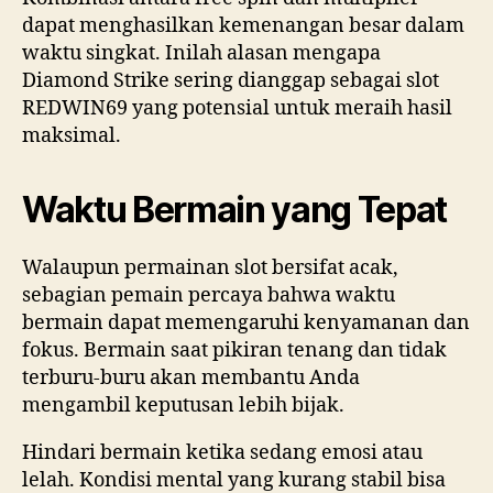
dapat menghasilkan kemenangan besar dalam
waktu singkat. Inilah alasan mengapa
Diamond Strike sering dianggap sebagai slot
REDWIN69 yang potensial untuk meraih hasil
maksimal.
Waktu Bermain yang Tepat
Walaupun permainan slot bersifat acak,
sebagian pemain percaya bahwa waktu
bermain dapat memengaruhi kenyamanan dan
fokus. Bermain saat pikiran tenang dan tidak
terburu-buru akan membantu Anda
mengambil keputusan lebih bijak.
Hindari bermain ketika sedang emosi atau
lelah. Kondisi mental yang kurang stabil bisa