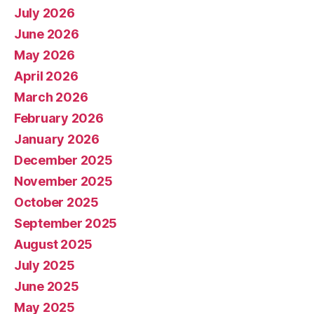
July 2026
June 2026
May 2026
April 2026
March 2026
February 2026
January 2026
December 2025
November 2025
October 2025
September 2025
August 2025
July 2025
June 2025
May 2025