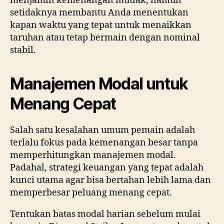
menjamin kemenangan mutlak, namun
setidaknya membantu Anda menentukan
kapan waktu yang tepat untuk menaikkan
taruhan atau tetap bermain dengan nominal
stabil.
Manajemen Modal untuk
Menang Cepat
Salah satu kesalahan umum pemain adalah
terlalu fokus pada kemenangan besar tanpa
memperhitungkan manajemen modal.
Padahal, strategi keuangan yang tepat adalah
kunci utama agar bisa bertahan lebih lama dan
memperbesar peluang menang cepat.
Tentukan batas modal harian sebelum mulai