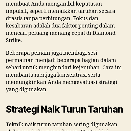
membuat Anda mengambil keputusan
impulsif, seperti menaikkan taruhan secara
drastis tanpa perhitungan. Fokus dan
kesabaran adalah dua faktor penting dalam
mencari peluang menang cepat di Diamond
Strike.
Beberapa pemain juga membagi sesi
permainan menjadi beberapa bagian dalam
sehari untuk menghindari kejenuhan. Cara ini
membantu menjaga konsentrasi serta
memungkinkan Anda mengevaluasi strategi
yang digunakan.
Strategi Naik Turun Taruhan
Teknik naik turun taruhan sering digunakan