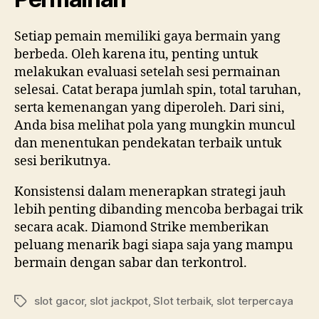
Setiap pemain memiliki gaya bermain yang
berbeda. Oleh karena itu, penting untuk
melakukan evaluasi setelah sesi permainan
selesai. Catat berapa jumlah spin, total taruhan,
serta kemenangan yang diperoleh. Dari sini,
Anda bisa melihat pola yang mungkin muncul
dan menentukan pendekatan terbaik untuk
sesi berikutnya.
Konsistensi dalam menerapkan strategi jauh
lebih penting dibanding mencoba berbagai trik
secara acak. Diamond Strike memberikan
peluang menarik bagi siapa saja yang mampu
bermain dengan sabar dan terkontrol.
slot gacor
,
slot jackpot
,
Slot terbaik
,
slot terpercaya
Tags