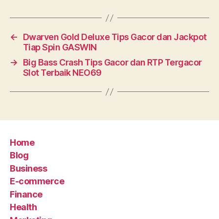
←
Dwarven Gold Deluxe Tips Gacor dan Jackpot
Tiap Spin GASWIN
→
Big Bass Crash Tips Gacor dan RTP Tergacor
Slot Terbaik NEO69
Home
Blog
Business
E-commerce
Finance
Health