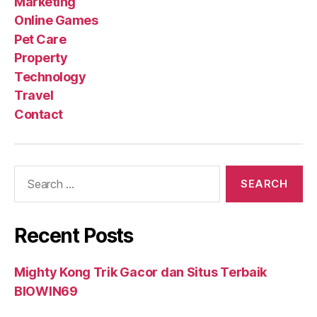
Marketing
Online Games
Pet Care
Property
Technology
Travel
Contact
Search
for:
Recent Posts
Mighty Kong Trik Gacor dan Situs Terbaik
BIOWIN69