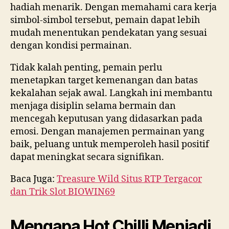
hadiah menarik. Dengan memahami cara kerja
simbol-simbol tersebut, pemain dapat lebih
mudah menentukan pendekatan yang sesuai
dengan kondisi permainan.
Tidak kalah penting, pemain perlu
menetapkan target kemenangan dan batas
kekalahan sejak awal. Langkah ini membantu
menjaga disiplin selama bermain dan
mencegah keputusan yang didasarkan pada
emosi. Dengan manajemen permainan yang
baik, peluang untuk memperoleh hasil positif
dapat meningkat secara signifikan.
Baca Juga:
Treasure Wild Situs RTP Tergacor
dan Trik Slot BIOWIN69
Mengapa Hot Chilli Menjadi