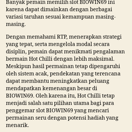
Banyak pemain memilih slot BIOWIN69 ini
karena dapat dimainkan dengan berbagai
variasi taruhan sesuai kemampuan masing-
masing.
Dengan memahami RTP, menerapkan strategi
yang tepat, serta mengelola modal secara
disiplin, pemain dapat menikmati pengalaman
bermain Hot Chilli dengan lebih maksimal.
Meskipun hasil permainan tetap dipengaruhi
oleh sistem acak, pendekatan yang terencana
dapat membantu meningkatkan peluang
mendapatkan kemenangan besar di
BIOWIN69. Oleh karena itu, Hot Chilli tetap
menjadi salah satu pilihan utama bagi para
penggemar slot BIOWIN69 yang mencari
permainan seru dengan potensi hadiah yang
menarik.