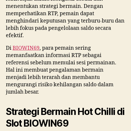
menentukan strategi bermain. Dengan
memperhatikan RTP, pemain dapat
menghindari keputusan yang terburu-buru dan
lebih fokus pada pengelolaan saldo secara
efektif.
Di
BIOWIN69
, para pemain sering
memanfaatkan informasi RTP sebagai
referensi sebelum memulai sesi permainan.
Hal ini membuat pengalaman bermain
menjadi lebih terarah dan membantu
mengurangi risiko kehilangan saldo dalam
jumlah besar.
Strategi Bermain Hot Chilli di
Slot BIOWIN69