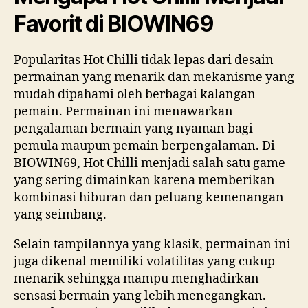
Favorit di BIOWIN69
Popularitas Hot Chilli tidak lepas dari desain
permainan yang menarik dan mekanisme yang
mudah dipahami oleh berbagai kalangan
pemain. Permainan ini menawarkan
pengalaman bermain yang nyaman bagi
pemula maupun pemain berpengalaman. Di
BIOWIN69, Hot Chilli menjadi salah satu game
yang sering dimainkan karena memberikan
kombinasi hiburan dan peluang kemenangan
yang seimbang.
Selain tampilannya yang klasik, permainan ini
juga dikenal memiliki volatilitas yang cukup
menarik sehingga mampu menghadirkan
sensasi bermain yang lebih menegangkan.