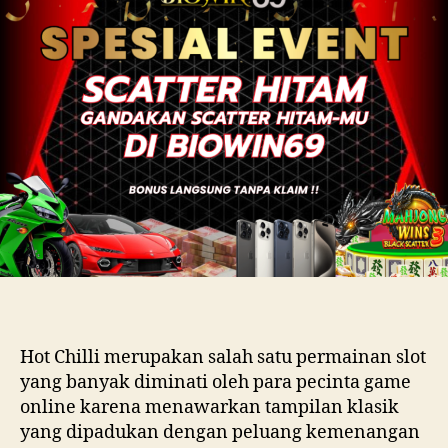
Hot Chilli merupakan salah satu permainan slot
yang banyak diminati oleh para pecinta game
online karena menawarkan tampilan klasik
yang dipadukan dengan peluang kemenangan