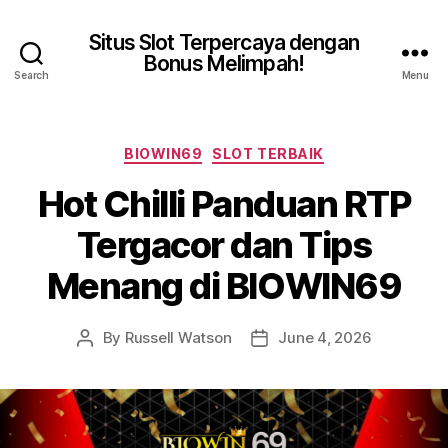
Situs Slot Terpercaya dengan
Bonus Melimpah!
Search
Menu
Categories
BIOWIN69
SLOT TERBAIK
Hot Chilli Panduan RTP
Tergacor dan Tips
Menang di BIOWIN69
By
Russell Watson
June 4, 2026
Post
Post
author
date