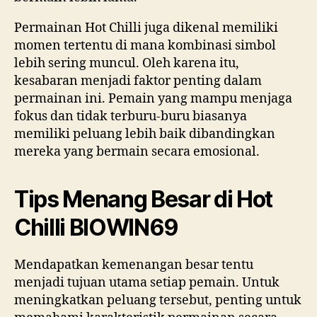
Permainan Hot Chilli juga dikenal memiliki
momen tertentu di mana kombinasi simbol
lebih sering muncul. Oleh karena itu,
kesabaran menjadi faktor penting dalam
permainan ini. Pemain yang mampu menjaga
fokus dan tidak terburu-buru biasanya
memiliki peluang lebih baik dibandingkan
mereka yang bermain secara emosional.
Tips Menang Besar di Hot
Chilli BIOWIN69
Mendapatkan kemenangan besar tentu
menjadi tujuan utama setiap pemain. Untuk
meningkatkan peluang tersebut, penting untuk