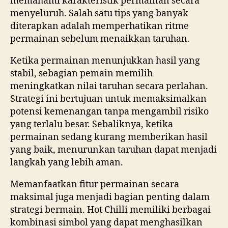
memahami karakteristik permainan secara
menyeluruh. Salah satu tips yang banyak
diterapkan adalah memperhatikan ritme
permainan sebelum menaikkan taruhan.
Ketika permainan menunjukkan hasil yang
stabil, sebagian pemain memilih
meningkatkan nilai taruhan secara perlahan.
Strategi ini bertujuan untuk memaksimalkan
potensi kemenangan tanpa mengambil risiko
yang terlalu besar. Sebaliknya, ketika
permainan sedang kurang memberikan hasil
yang baik, menurunkan taruhan dapat menjadi
langkah yang lebih aman.
Memanfaatkan fitur permainan secara
maksimal juga menjadi bagian penting dalam
strategi bermain. Hot Chilli memiliki berbagai
kombinasi simbol yang dapat menghasilkan