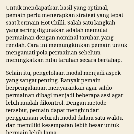
Untuk mendapatkan hasil yang optimal,
pemain perlu menerapkan strategi yang tepat
saat bermain Hot Chilli. Salah satu langkah
yang sering digunakan adalah memulai
permainan dengan nominal taruhan yang
rendah. Cara ini memungkinkan pemain untuk
mengamati pola permainan sebelum
meningkatkan nilai taruhan secara bertahap.
Selain itu, pengelolaan modal menjadi aspek
yang sangat penting. Banyak pemain
berpengalaman menyarankan agar saldo
permainan dibagi menjadi beberapa sesi agar
lebih mudah dikontrol. Dengan metode
tersebut, pemain dapat menghindari
penggunaan seluruh modal dalam satu waktu
dan memiliki kesempatan lebih besar untuk
bermain lebih lama.