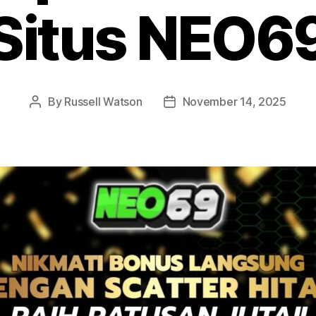
Situs NEO6
By
Russell Watson
November 14, 2025
Post
Post
author
date