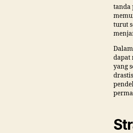
tanda 
memunc
turut 
menja
Dalam 
dapat 
yang 
drasti
pendek
permai
St