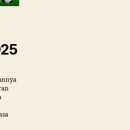
025
annya
ran
a
asa
i