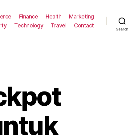
erce
Finance
Health
Marketing
rty
Technology
Travel
Contact
Search
ckpot
untuk