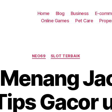
Home
Blog
Business
E-comm
Online Games
Pet Care
Prope
Categories
NEO69
SLOT TERBAIK
 Menang Ja
Tips Gacor 