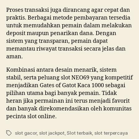
Proses transaksi juga dirancang agar cepat dan
praktis. Berbagai metode pembayaran tersedia
untuk memudahkan pemain dalam melakukan
deposit maupun penarikan dana. Dengan
sistem yang transparan, pemain dapat
memantau riwayat transaksi secara jelas dan
aman.
Kombinasi antara desain menarik, sistem
stabil, serta peluang slot NEO69 yang kompetitif
menjadikan Gates of Gatot Kaca 1000 sebagai
pilihan utama bagi banyak pemain. Tidak
heran jika permainan ini terus menjadi favorit
dan banyak direkomendasikan oleh komunitas
pecinta slot online.
slot gacor
,
slot jackpot
,
Slot terbaik
,
slot terpercaya
Tags