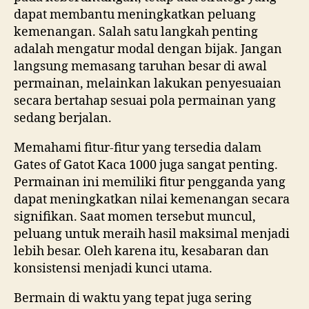
dapat membantu meningkatkan peluang
kemenangan. Salah satu langkah penting
adalah mengatur modal dengan bijak. Jangan
langsung memasang taruhan besar di awal
permainan, melainkan lakukan penyesuaian
secara bertahap sesuai pola permainan yang
sedang berjalan.
Memahami fitur-fitur yang tersedia dalam
Gates of Gatot Kaca 1000 juga sangat penting.
Permainan ini memiliki fitur pengganda yang
dapat meningkatkan nilai kemenangan secara
signifikan. Saat momen tersebut muncul,
peluang untuk meraih hasil maksimal menjadi
lebih besar. Oleh karena itu, kesabaran dan
konsistensi menjadi kunci utama.
Bermain di waktu yang tepat juga sering