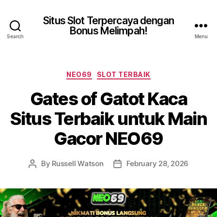
Situs Slot Terpercaya dengan
Bonus Melimpah!
Search
Menu
Categories
NEO69
SLOT TERBAIK
Gates of Gatot Kaca
Situs Terbaik untuk Main
Gacor NEO69
By
Russell Watson
February 28, 2026
Post
Post
author
date