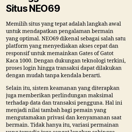
Situs NEO69
Memilih situs yang tepat adalah langkah awal
untuk mendapatkan pengalaman bermain
yang optimal. NEO69 dikenal sebagai salah satu
platform yang menyediakan akses cepat dan
responsif untuk memainkan Gates of Gatot
Kaca 1000. Dengan dukungan teknologi terkini,
proses login hingga transaksi dapat dilakukan
dengan mudah tanpa kendala berarti.
Selain itu, sistem keamanan yang diterapkan
juga memberikan perlindungan maksimal
terhadap data dan transaksi pengguna. Hal ini
menjadi nilai tambah bagi pemain yang
mengutamakan privasi dan kenyamanan saat
bermain. Tidak hanya itu, variasi permainan