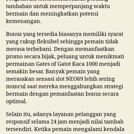
tambahan untuk memperpanjang waktu
bermain dan meningkatkan potensi
kemenangan.
Bonus yang tersedia biasanya memiliki syarat
yang cukup fleksibel sehingga pemain tidak
merasa terbebani. Dengan memanfaatkan
promo secara bijak, peluang untuk menikmati
permainan Gates of Gatot Kaca 1000 menjadi
semakin besar. Banyak pemain yang
merasakan sensasi slot NEO69 lebih sering
muncul saat mereka menggabungkan strategi
bermain dengan pemanfaatan bonus secara
optimal.
Selain itu, adanya layanan pelanggan yang
responsif selama 24 jam menjadi nilai tambah
tersendiri. Ketika pemain mengalami kendala