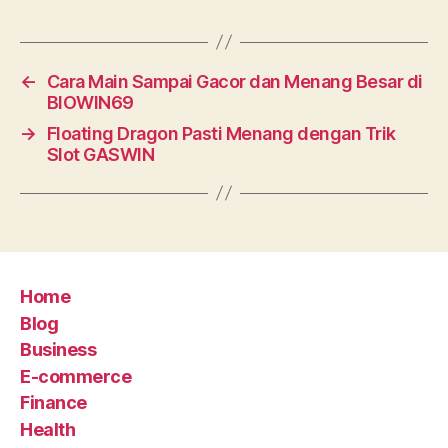
←
Cara Main Sampai Gacor dan Menang Besar di
BIOWIN69
→
Floating Dragon Pasti Menang dengan Trik
Slot GASWIN
Home
Blog
Business
E-commerce
Finance
Health