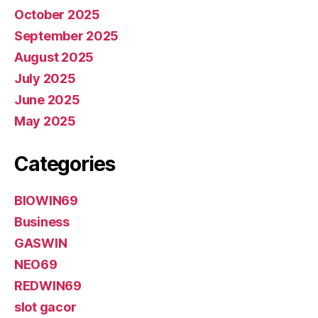
October 2025
September 2025
August 2025
July 2025
June 2025
May 2025
Categories
BIOWIN69
Business
GASWIN
NEO69
REDWIN69
slot gacor