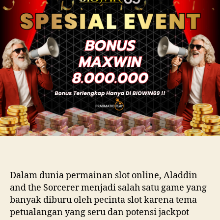
Dalam dunia permainan slot online, Aladdin
and the Sorcerer menjadi salah satu game yang
banyak diburu oleh pecinta slot karena tema
petualangan yang seru dan potensi jackpot