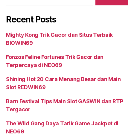
Recent Posts
Mighty Kong Trik Gacor dan Situs Terbaik
BIOWIN69
Fonzos Feline Fortunes Trik Gacor dan
Terpercaya di NEO69
Shining Hot 20 Cara Menang Besar dan Main
Slot REDWIN69
Barn Festival Tips Main Slot GASWIN dan RTP
Tergacor
The Wild Gang Daya Tarik Game Jackpot di
NEO69