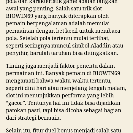
pola dan karakteristik game adalah langkah
awal yang penting. Salah satu trik slot
BIOWIN69 yang banyak diterapkan oleh
pemain berpengalaman adalah memulai
permainan dengan bet kecil untuk membaca
pola. Setelah pola tertentu mulai terlihat,
seperti seringnya muncul simbol Aladdin atau
penyihir, barulah taruhan bisa ditingkatkan.
Timing juga menjadi faktor penentu dalam
permainan ini. Banyak pemain di BIOWIN69
mengamati bahwa waktu-waktu tertentu,
seperti dini hari atau menjelang tengah malam,
slot ini menunjukkan performa yang lebih
“gacor”. Tentunya hal ini tidak bisa dijadikan
patokan pasti, tapi bisa dicoba sebagai bagian
dari strategi bermain.
Selain itu, fitur duel bonus menjadi salah satu