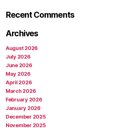
Recent Comments
Archives
August 2026
July 2026
June 2026
May 2026
April 2026
March 2026
February 2026
January 2026
December 2025
November 2025