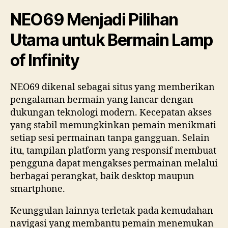
NEO69 Menjadi Pilihan
Utama untuk Bermain Lamp
of Infinity
NEO69 dikenal sebagai situs yang memberikan
pengalaman bermain yang lancar dengan
dukungan teknologi modern. Kecepatan akses
yang stabil memungkinkan pemain menikmati
setiap sesi permainan tanpa gangguan. Selain
itu, tampilan platform yang responsif membuat
pengguna dapat mengakses permainan melalui
berbagai perangkat, baik desktop maupun
smartphone.
Keunggulan lainnya terletak pada kemudahan
navigasi yang membantu pemain menemukan