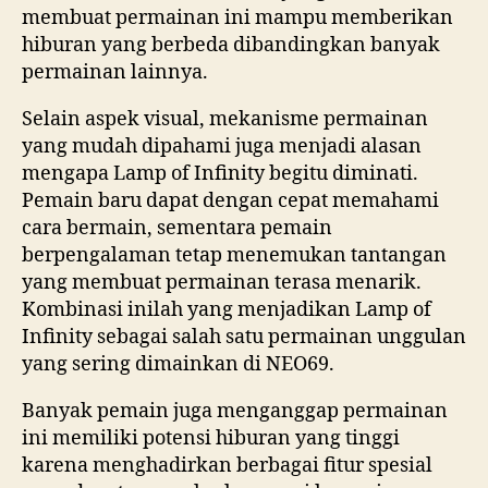
membuat permainan ini mampu memberikan
hiburan yang berbeda dibandingkan banyak
permainan lainnya.
Selain aspek visual, mekanisme permainan
yang mudah dipahami juga menjadi alasan
mengapa Lamp of Infinity begitu diminati.
Pemain baru dapat dengan cepat memahami
cara bermain, sementara pemain
berpengalaman tetap menemukan tantangan
yang membuat permainan terasa menarik.
Kombinasi inilah yang menjadikan Lamp of
Infinity sebagai salah satu permainan unggulan
yang sering dimainkan di NEO69.
Banyak pemain juga menganggap permainan
ini memiliki potensi hiburan yang tinggi
karena menghadirkan berbagai fitur spesial