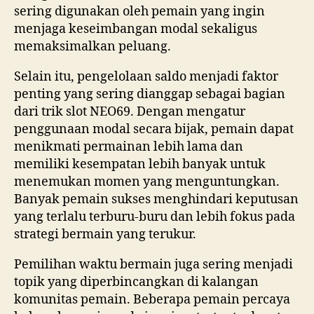
sering digunakan oleh pemain yang ingin
menjaga keseimbangan modal sekaligus
memaksimalkan peluang.
Selain itu, pengelolaan saldo menjadi faktor
penting yang sering dianggap sebagai bagian
dari trik slot NEO69. Dengan mengatur
penggunaan modal secara bijak, pemain dapat
menikmati permainan lebih lama dan
memiliki kesempatan lebih banyak untuk
menemukan momen yang menguntungkan.
Banyak pemain sukses menghindari keputusan
yang terlalu terburu-buru dan lebih fokus pada
strategi bermain yang terukur.
Pemilihan waktu bermain juga sering menjadi
topik yang diperbincangkan di kalangan
komunitas pemain. Beberapa pemain percaya