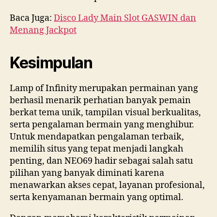
Baca Juga:
Disco Lady Main Slot GASWIN dan
Menang Jackpot
Kesimpulan
Lamp of Infinity merupakan permainan yang
berhasil menarik perhatian banyak pemain
berkat tema unik, tampilan visual berkualitas,
serta pengalaman bermain yang menghibur.
Untuk mendapatkan pengalaman terbaik,
memilih situs yang tepat menjadi langkah
penting, dan NEO69 hadir sebagai salah satu
pilihan yang banyak diminati karena
menawarkan akses cepat, layanan profesional,
serta kenyamanan bermain yang optimal.