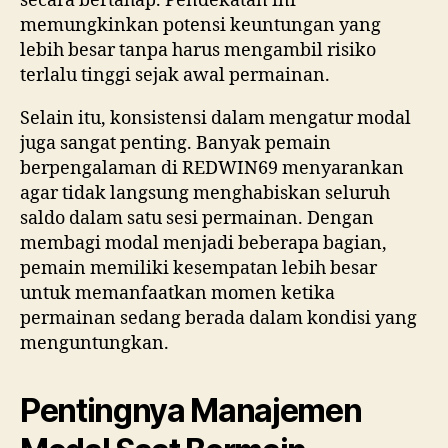
secara bertahap. Pendekatan ini
memungkinkan potensi keuntungan yang
lebih besar tanpa harus mengambil risiko
terlalu tinggi sejak awal permainan.
Selain itu, konsistensi dalam mengatur modal
juga sangat penting. Banyak pemain
berpengalaman di REDWIN69 menyarankan
agar tidak langsung menghabiskan seluruh
saldo dalam satu sesi permainan. Dengan
membagi modal menjadi beberapa bagian,
pemain memiliki kesempatan lebih besar
untuk memanfaatkan momen ketika
permainan sedang berada dalam kondisi yang
menguntungkan.
Pentingnya Manajemen