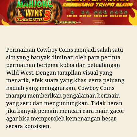
Permainan Cowboy Coins menjadi salah satu
slot yang banyak diminati oleh para pecinta
permainan bertema koboi dan petualangan
Wild West. Dengan tampilan visual yang
menarik, efek suara yang khas, serta peluang
hadiah yang menggiurkan, Cowboy Coins
mampu memberikan pengalaman bermain
yang seru dan menguntungkan. Tidak heran
jika banyak pemain mencari cara main gacor
agar bisa memperoleh kemenangan besar
secara konsisten.