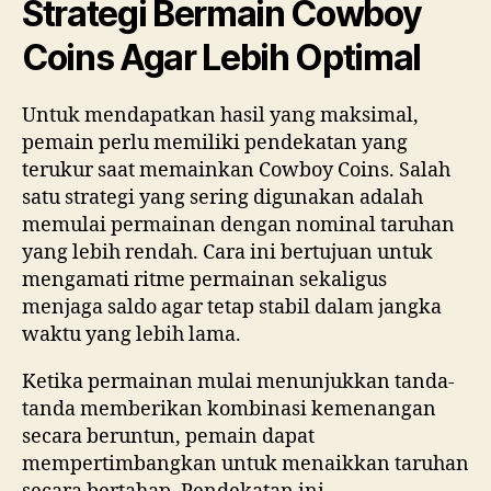
Strategi Bermain Cowboy
Coins Agar Lebih Optimal
Untuk mendapatkan hasil yang maksimal,
pemain perlu memiliki pendekatan yang
terukur saat memainkan Cowboy Coins. Salah
satu strategi yang sering digunakan adalah
memulai permainan dengan nominal taruhan
yang lebih rendah. Cara ini bertujuan untuk
mengamati ritme permainan sekaligus
menjaga saldo agar tetap stabil dalam jangka
waktu yang lebih lama.
Ketika permainan mulai menunjukkan tanda-
tanda memberikan kombinasi kemenangan
secara beruntun, pemain dapat
mempertimbangkan untuk menaikkan taruhan