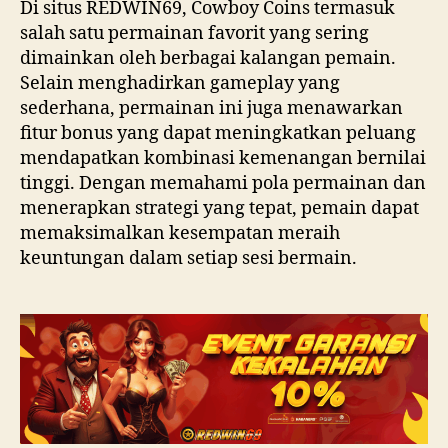
Di situs REDWIN69, Cowboy Coins termasuk
salah satu permainan favorit yang sering
dimainkan oleh berbagai kalangan pemain.
Selain menghadirkan gameplay yang
sederhana, permainan ini juga menawarkan
fitur bonus yang dapat meningkatkan peluang
mendapatkan kombinasi kemenangan bernilai
tinggi. Dengan memahami pola permainan dan
menerapkan strategi yang tepat, pemain dapat
memaksimalkan kesempatan meraih
keuntungan dalam setiap sesi bermain.