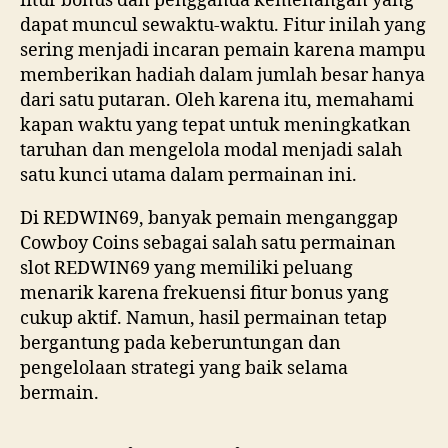
fitur bonus dan pengganda kemenangan yang
dapat muncul sewaktu-waktu. Fitur inilah yang
sering menjadi incaran pemain karena mampu
memberikan hadiah dalam jumlah besar hanya
dari satu putaran. Oleh karena itu, memahami
kapan waktu yang tepat untuk meningkatkan
taruhan dan mengelola modal menjadi salah
satu kunci utama dalam permainan ini.
Di REDWIN69, banyak pemain menganggap
Cowboy Coins sebagai salah satu permainan
slot REDWIN69 yang memiliki peluang
menarik karena frekuensi fitur bonus yang
cukup aktif. Namun, hasil permainan tetap
bergantung pada keberuntungan dan
pengelolaan strategi yang baik selama
bermain.