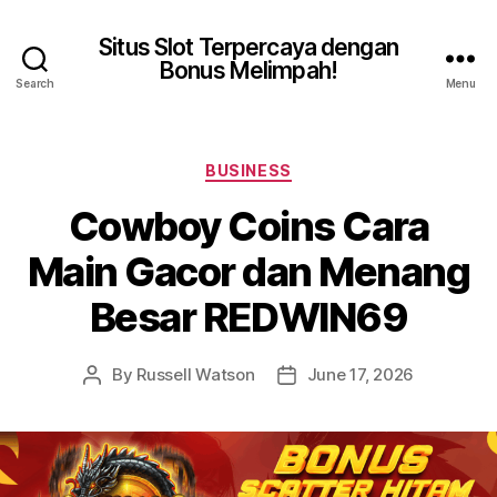
Situs Slot Terpercaya dengan
Bonus Melimpah!
Search
Menu
Categories
BUSINESS
Cowboy Coins Cara
Main Gacor dan Menang
Besar REDWIN69
By
Russell Watson
June 17, 2026
Post
Post
author
date