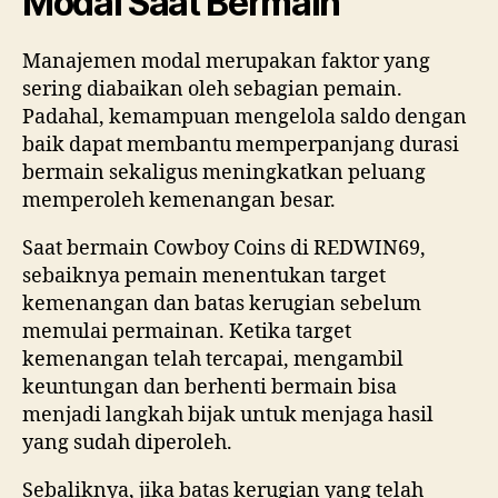
Modal Saat Bermain
Manajemen modal merupakan faktor yang
sering diabaikan oleh sebagian pemain.
Padahal, kemampuan mengelola saldo dengan
baik dapat membantu memperpanjang durasi
bermain sekaligus meningkatkan peluang
memperoleh kemenangan besar.
Saat bermain Cowboy Coins di REDWIN69,
sebaiknya pemain menentukan target
kemenangan dan batas kerugian sebelum
memulai permainan. Ketika target
kemenangan telah tercapai, mengambil
keuntungan dan berhenti bermain bisa
menjadi langkah bijak untuk menjaga hasil
yang sudah diperoleh.
Sebaliknya, jika batas kerugian yang telah