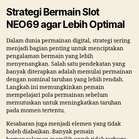
Strategi Bermain Slot
NEO69 agar Lebih Optimal
Dalam dunia permainan digital, strategi sering
menjadi bagian penting untuk menciptakan
pengalaman bermain yang lebih
menyenangkan. Salah satu pendekatan yang
banyak diterapkan adalah memulai permainan
dengan nominal taruhan yang lebih rendah.
Langkah ini memungkinkan pemain
mempelajari pola permainan sebelum
memutuskan untuk meningkatkan taruhan
pada momen tertentu.
Kesabaran juga menjadi elemen yang tidak
boleh diabaikan. Banyak pemain