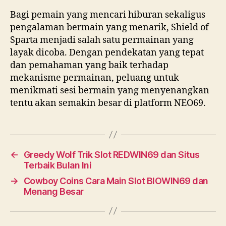
Bagi pemain yang mencari hiburan sekaligus
pengalaman bermain yang menarik, Shield of
Sparta menjadi salah satu permainan yang
layak dicoba. Dengan pendekatan yang tepat
dan pemahaman yang baik terhadap
mekanisme permainan, peluang untuk
menikmati sesi bermain yang menyenangkan
tentu akan semakin besar di platform NEO69.
←
Greedy Wolf Trik Slot REDWIN69 dan Situs
Terbaik Bulan Ini
→
Cowboy Coins Cara Main Slot BIOWIN69 dan
Menang Besar