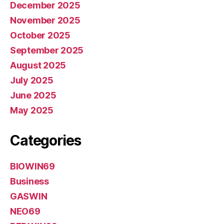
December 2025
November 2025
October 2025
September 2025
August 2025
July 2025
June 2025
May 2025
Categories
BIOWIN69
Business
GASWIN
NEO69