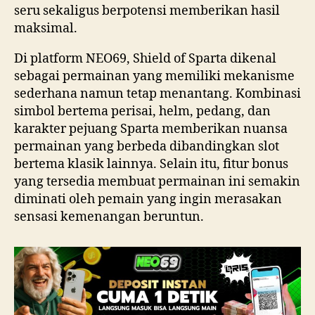
seru sekaligus berpotensi memberikan hasil
maksimal.
Di platform NEO69, Shield of Sparta dikenal
sebagai permainan yang memiliki mekanisme
sederhana namun tetap menantang. Kombinasi
simbol bertema perisai, helm, pedang, dan
karakter pejuang Sparta memberikan nuansa
permainan yang berbeda dibandingkan slot
bertema klasik lainnya. Selain itu, fitur bonus
yang tersedia membuat permainan ini semakin
diminati oleh pemain yang ingin merasakan
sensasi kemenangan beruntun.