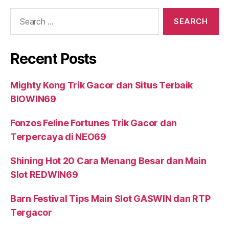
Search
for:
Recent Posts
Mighty Kong Trik Gacor dan Situs Terbaik
BIOWIN69
Fonzos Feline Fortunes Trik Gacor dan
Terpercaya di NEO69
Shining Hot 20 Cara Menang Besar dan Main
Slot REDWIN69
Barn Festival Tips Main Slot GASWIN dan RTP
Tergacor