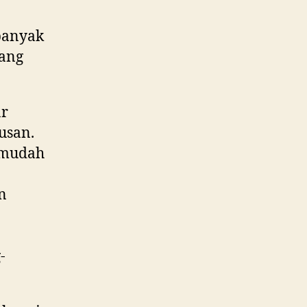
 banyak
yang
ar
usan.
h mudah
n
n
-