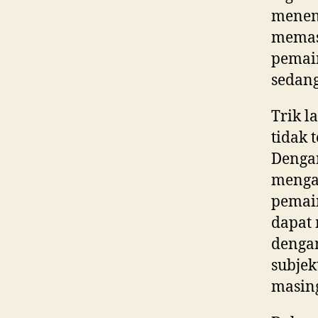
menen
memasu
pemain
sedang
Trik l
tidak 
Dengan
mengam
pemai
dapat
dengan
subjek
masing