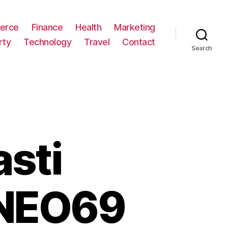
erce
Finance
Health
Marketing
rty
Technology
Travel
Contact
Search
sti
 NEO69