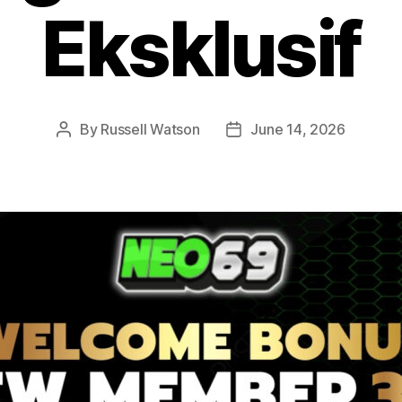
Eksklusif
By
Russell Watson
June 14, 2026
Post
Post
author
date