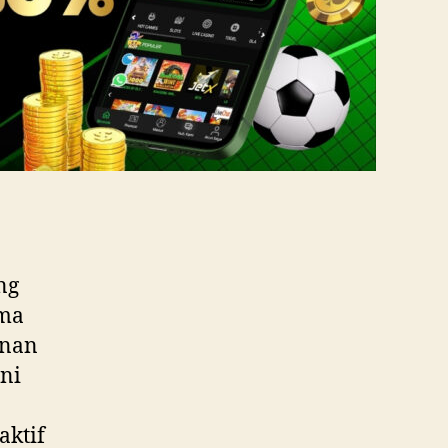
ng
ema
inan
ini
aktif