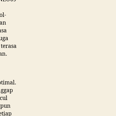
ol-
kan
asa
juga
terasa
an.
timal.
nggap
cul
ipun
etiap