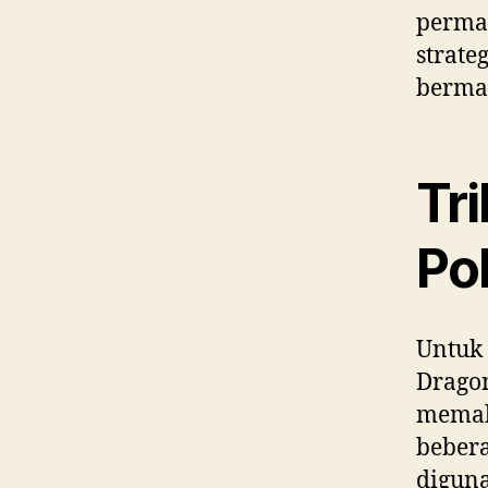
permai
strate
berma
Tr
Po
Untuk
Drago
memah
bebera
digun