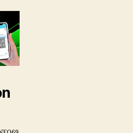
on
 NEO69