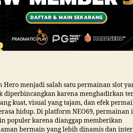
 Hero menjadi salah satu permainan slot ya
k diperbincangkan karena menghadirkan t
ang kuat, visual yang tajam, dan efek perma
erasa hidup. Di platform NEO69, permainan 
in populer karena dianggap memberikan
aman bermain yang lebih dinamis dan inter