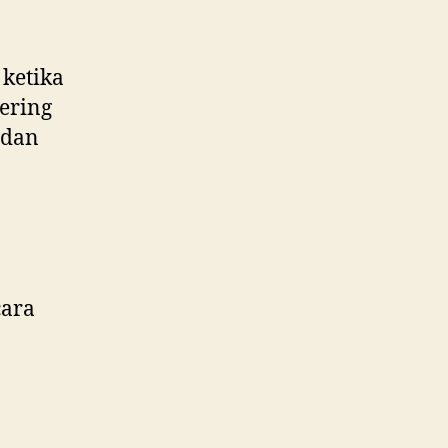
ketika
ering
 dan
ara