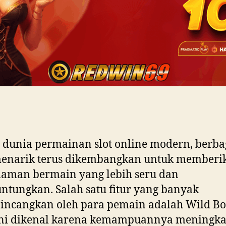
dunia permainan slot online modern, berba
 menarik terus dikembangkan untuk memberi
laman bermain yang lebih seru dan
tungkan. Salah satu fitur yang banyak
incangkan oleh para pemain adalah Wild Boo
 ini dikenal karena kemampuannya meningk