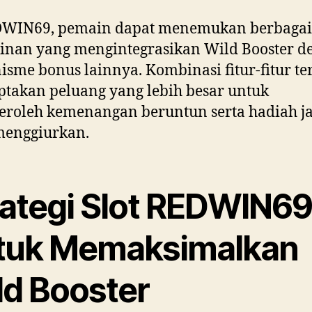
DWIN69, pemain dapat menemukan berbagai
inan yang mengintegrasikan Wild Booster d
sme bonus lainnya. Kombinasi fitur-fitur te
takan peluang yang lebih besar untuk
roleh kemenangan beruntun serta hadiah j
menggiurkan.
rategi Slot REDWIN6
tuk Memaksimalkan
ld Booster