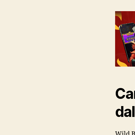
Ca
da
Wild 