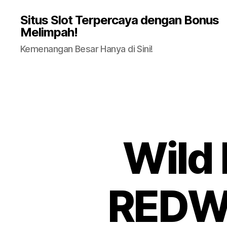
Situs Slot Terpercaya dengan Bonus
Melimpah!
Kemenangan Besar Hanya di Sini!
Wild 
REDW