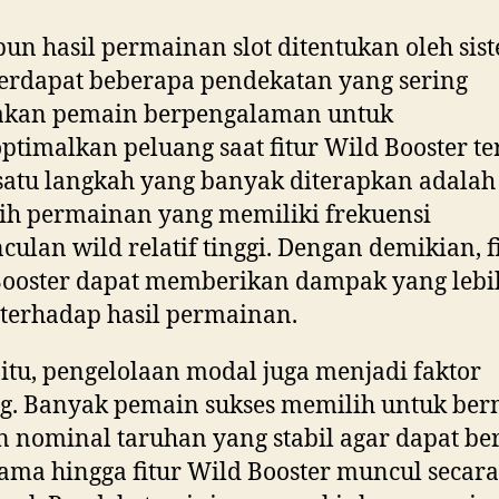
un hasil permainan slot ditentukan oleh sis
terdapat beberapa pendekatan yang sering
akan pemain berpengalaman untuk
timalkan peluang saat fitur Wild Booster te
satu langkah yang banyak diterapkan adalah
ih permainan yang memiliki frekuensi
ulan wild relatif tinggi. Dengan demikian, f
Booster dapat memberikan dampak yang lebi
 terhadap hasil permainan.
 itu, pengelolaan modal juga menjadi faktor
g. Banyak pemain sukses memilih untuk be
 nominal taruhan yang stabil agar dapat be
lama hingga fitur Wild Booster muncul secara