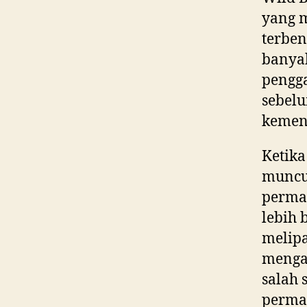
yang 
terbe
banyak
pengga
sebelu
kemen
Ketika
muncul
perma
lebih 
melipa
menga
salah
perma