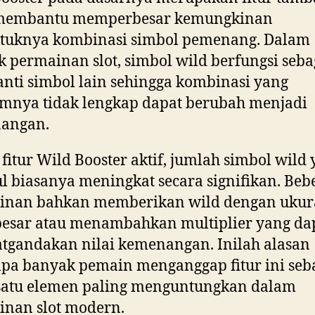
membantu memperbesar kemungkinan
ntuknya kombinasi simbol pemenang. Dalam
 permainan slot, simbol wild berfungsi seba
nti simbol lain sehingga kombinasi yang
mnya tidak lengkap dapat berubah menjadi
angan.
 fitur Wild Booster aktif, jumlah simbol wild
 biasanya meningkat secara signifikan. Beb
inan bahkan memberikan wild dengan uku
besar atau menambahkan multiplier yang da
tgandakan nilai kemenangan. Inilah alasan
pa banyak pemain menganggap fitur ini seb
 satu elemen paling menguntungkan dalam
inan slot modern.