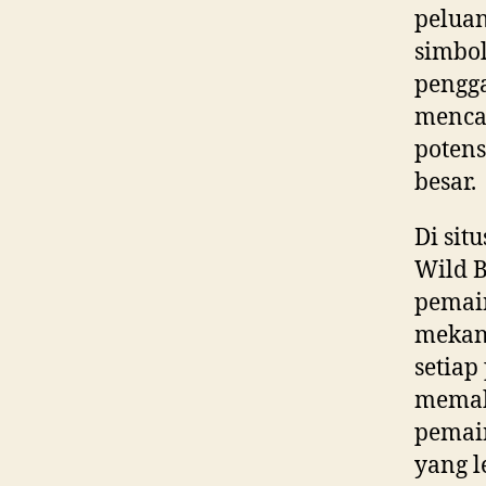
pelua
simbol
pengga
mencar
poten
besar.
Di sit
Wild B
pemai
mekan
setiap
memaha
pemai
yang l