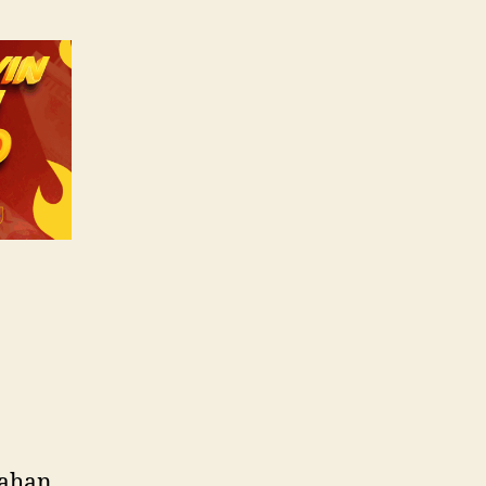
bahan