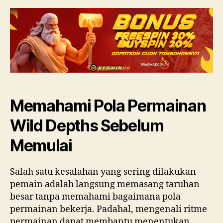
Memahami Pola Permainan
Wild Depths Sebelum
Memulai
Salah satu kesalahan yang sering dilakukan
pemain adalah langsung memasang taruhan
besar tanpa memahami bagaimana pola
permainan bekerja. Padahal, mengenali ritme
permainan dapat membantu menentukan