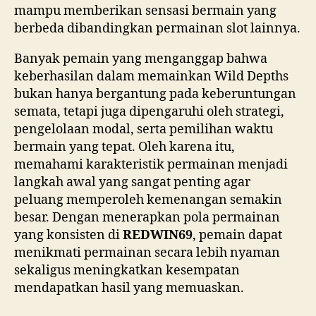
mampu memberikan sensasi bermain yang
berbeda dibandingkan permainan slot lainnya.
Banyak pemain yang menganggap bahwa
keberhasilan dalam memainkan Wild Depths
bukan hanya bergantung pada keberuntungan
semata, tetapi juga dipengaruhi oleh strategi,
pengelolaan modal, serta pemilihan waktu
bermain yang tepat. Oleh karena itu,
memahami karakteristik permainan menjadi
langkah awal yang sangat penting agar
peluang memperoleh kemenangan semakin
besar. Dengan menerapkan pola permainan
yang konsisten di
REDWIN69
, pemain dapat
menikmati permainan secara lebih nyaman
sekaligus meningkatkan kesempatan
mendapatkan hasil yang memuaskan.