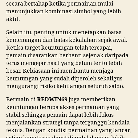
secara bertahap ketika permainan mulai
menunjukkan kombinasi simbol yang lebih
aktif.
Selain itu, penting untuk menetapkan batas
kemenangan dan batas kekalahan sejak awal.
Ketika target keuntungan telah tercapai,
pemain disarankan berhenti sejenak daripada
terus mengejar hasil yang belum tentu lebih
besar. Kebiasaan ini membantu menjaga
keuntungan yang sudah diperoleh sekaligus
mengurangi risiko kehilangan seluruh saldo.
Bermain di
REDWIN69
juga memberikan
keuntungan berupa akses permainan yang
stabil sehingga pemain dapat lebih fokus
menjalankan strategi tanpa terganggu kendala
teknis. Dengan kondisi permainan yang lancar,