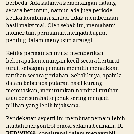
berbeda. Ada kalanya kemenangan datang
secara beruntun, namun ada juga periode
ketika kombinasi simbol tidak memberikan
hasil maksimal. Oleh sebab itu, memahami
momentum permainan menjadi bagian
penting dalam menyusun strategi.
Ketika permainan mulai memberikan
beberapa kemenangan kecil secara berturut-
turut, sebagian pemain memilih menaikkan
taruhan secara perlahan. Sebaliknya, apabila
dalam beberapa putaran hasil kurang
memuaskan, menurunkan nominal taruhan
atau beristirahat sejenak sering menjadi
pilihan yang lebih bijaksana.
Pendekatan seperti ini membuat pemain lebih
mudah mengontrol emosi selama bermain. Di
REDWIN69
, konsistensi dalam mengambil