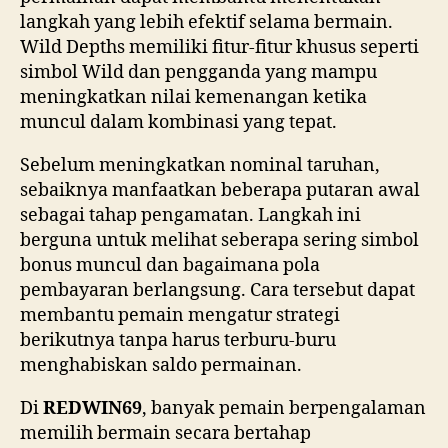
langkah yang lebih efektif selama bermain.
Wild Depths memiliki fitur-fitur khusus seperti
simbol Wild dan pengganda yang mampu
meningkatkan nilai kemenangan ketika
muncul dalam kombinasi yang tepat.
Sebelum meningkatkan nominal taruhan,
sebaiknya manfaatkan beberapa putaran awal
sebagai tahap pengamatan. Langkah ini
berguna untuk melihat seberapa sering simbol
bonus muncul dan bagaimana pola
pembayaran berlangsung. Cara tersebut dapat
membantu pemain mengatur strategi
berikutnya tanpa harus terburu-buru
menghabiskan saldo permainan.
Di
REDWIN69
, banyak pemain berpengalaman
memilih bermain secara bertahap