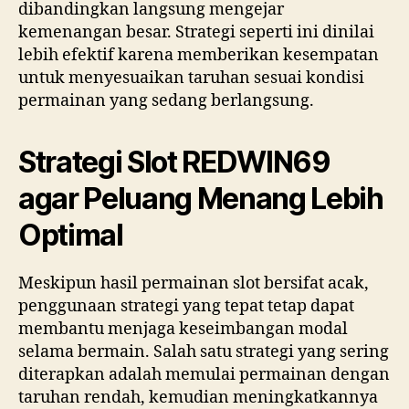
dibandingkan langsung mengejar
kemenangan besar. Strategi seperti ini dinilai
lebih efektif karena memberikan kesempatan
untuk menyesuaikan taruhan sesuai kondisi
permainan yang sedang berlangsung.
Strategi Slot REDWIN69
agar Peluang Menang Lebih
Optimal
Meskipun hasil permainan slot bersifat acak,
penggunaan strategi yang tepat tetap dapat
membantu menjaga keseimbangan modal
selama bermain. Salah satu strategi yang sering
diterapkan adalah memulai permainan dengan
taruhan rendah, kemudian meningkatkannya