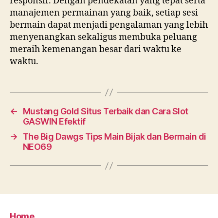
responsif. Dengan pendekatan yang tepat serta
manajemen permainan yang baik, setiap sesi
bermain dapat menjadi pengalaman yang lebih
menyenangkan sekaligus membuka peluang
meraih kemenangan besar dari waktu ke
waktu.
←
Mustang Gold Situs Terbaik dan Cara Slot
GASWIN Efektif
→
The Big Dawgs Tips Main Bijak dan Bermain di
NEO69
Home